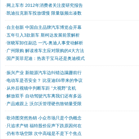
网上车市 2012年消费者关注度研究报告
·
凯迪拉克新车投放缓慢 限量版频出凑数
·
自主创新 中国自主品牌汽车博览会开幕
·
五年引入3款新车 斯柯达发展前景解析
·
张晓军卸任副总 一汽-奥迪人事变动解析
·
广州限购 解读准车主应对限购的4大方法
·
国产英菲尼迪：热衷于宝马还是奥迪模式
·
振兴产业 新能源汽车边纠错边蹒跚前行
·
电动车是否安全？ 比亚迪E6带来的争议
·
从外后视镜中判断车距 “大视野”玄机
·
解放双手 自动驾驶汽车离我们还有多远
·
产品难跟上 沃尔沃管理硬伤致销量受限
·
歌诗图突然热销 小众市场只是个伪概念
·
只追求产销 福特股价应声下跌原因何在
·
仍有市场空隙 次中高端是不是下个焦点
·