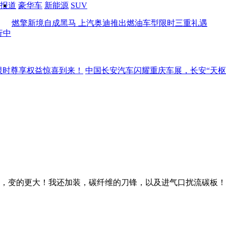
报道
豪华车
新能源
SUV
为什么别人都不看好的奥迪E7X偏偏成为了爆
行中
款
X 限时尊享权益惊喜到来！
中国长安汽车闪耀重庆车展，长安“天枢
下进气格栅，变的更大！我还加装，碳纤维的刀锋，以及进气口扰流碳板！更