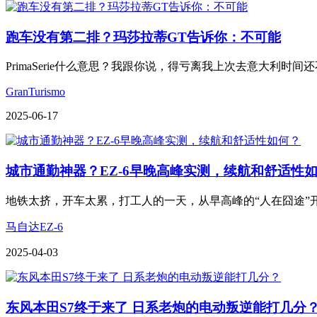
跑车没有第二排？玛莎拉蒂GT告诉你：不可能
PrimaSerie什么意思？我跟你说，得亏离我上次去意大利
GranTurismo
2025-06-17
城市通勤神器？EZ-6早晚高峰实测，续航和舒适性
地铁太挤，开车太累，打工人的一天，从早高峰的“人在囧途”开
马自达EZ-6
2025-04-03
东风本田S7终于来了 日系老炮的电动叛逆能打几分