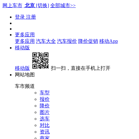
网上车市
北京
[切换]
全部城市>>
登录
注册
更多应用
更多应用
汽车大全
汽车报价
降价促销
移动App
移动版
移动版
扫一扫，直接在手机上打开
网站地图
车市频道
车型
报价
降价
图片
选车
对比
资讯
商家