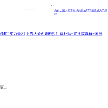
高质量经营逻辑落地，捷豹路虎渠道与产品双向赋能
官宣！荣威家越07将搭载Momenta R7世界
模型
领航”实力亮相
上汽大众618盛惠 油费补贴+置换惊爆价+国补
...