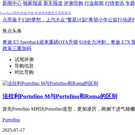
新闻中心
独家报道
新车报道
评测导购
行业新闻
行情资讯
专题
新境自成黑马 上汽奥迪推出燃油车型限时三重礼遇
奥迪 E5 Sportback限时权益升级 终身质保覆盖全
系新老车主
点亮孩子们的梦想，上汽大众“繁星计划”希望小学公益行动进
焦点头条
奥迪 E5 Sportback迎来重磅OTA升级
618全力冲刺，奥迪 E7
政策三重加码
试驾评测
导购信息
对比导购
法拉利Portofino M与Portofino和Roma的区别
首先Portofino M对比Portofino造型，更加凌厉，两侧
Portofino
2025-07-17