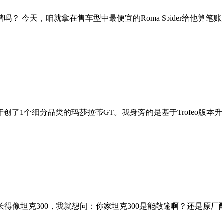
 今天，咱就拿在售车型中最便宜的Roma Spider给他算笔
1个细分品类的玛莎拉蒂GT。我身旁的是基于Trofeo版本升级打
得像坦克300，我就想问：你家坦克300是能敞篷啊？还是原厂配