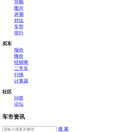
导购
图片
评测
对比
车型
排行
买车
报价
降价
经销商
二手车
行情
计算器
社区
问答
论坛
车市资讯
搜 索