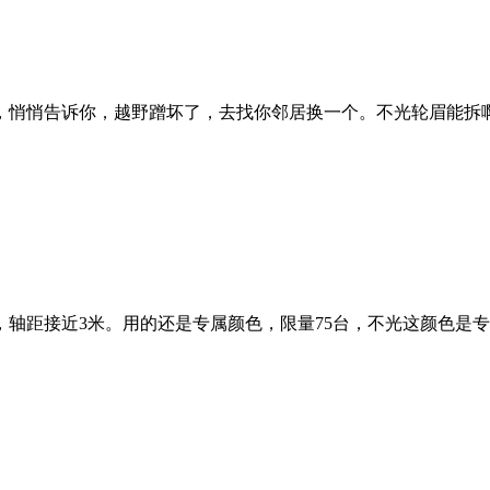
悄悄告诉你，越野蹭坏了，去找你邻居换一个。不光轮眉能拆啊，
近5米，轴距接近3米。用的还是专属颜色，限量75台，不光这颜色是专属