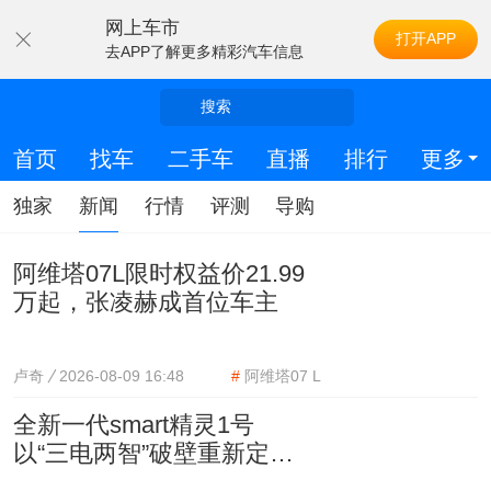
网上车市
打开APP
去APP了解更多精彩汽车信息
搜索
首页
找车
二手车
直播
排行
更多
独家
新闻
行情
评测
导购
阿维塔07L限时权益价21.99
万起，张凌赫成首位车主
卢奇
2026-08-09 16:48
#
阿维塔07 L
全新一代smart精灵1号
以“三电两智”破壁重新定义
豪华智能小车