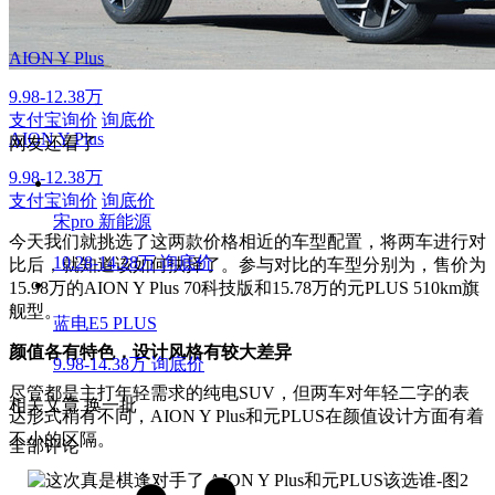
AION Y Plus
9.98-12.38万
支付宝询价
询底价
AION Y Plus
网友还看了
9.98-12.38万
支付宝询价
询底价
宋pro 新能源
今天我们就挑选了这两款价格相近的车型配置，将两车进行对
10.28-14.28万
询底价
比后，就知道该如何抉择了。参与对比的车型分别为，售价为
15.98万的AION Y Plus 70科技版和15.78万的元PLUS 510km旗
舰型。
蓝电E5 PLUS
颜值各有特色，设计风格有较大差异
9.98-14.38万
询底价
尽管都是主打年轻需求的纯电SUV，但两车对年轻二字的表
相关文章
换一批
达形式稍有不同，AION Y Plus和元PLUS在颜值设计方面有着
不小的区隔。
全部评论