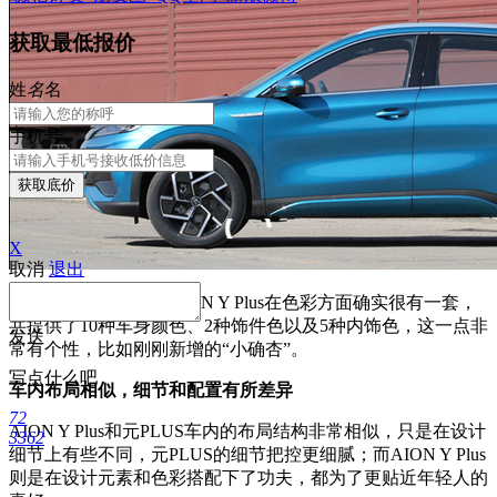
获取最低报价
姓
名
名
手机号
获取底价
X
取消
退出
额外值得一说的是，AION Y Plus在色彩方面确实很有一套，
共提供了10种车身颜色、2种饰件色以及5种内饰色，这一点非
发送
常有个性，比如刚刚新增的“小确杏”。
写点什么吧
车内布局相似，细节和配置有所差异
72
AION Y Plus和元PLUS车内的布局结构非常相似，只是在设计
3362
细节上有些不同，元PLUS的细节把控更细腻；而AION Y Plus
则是在设计元素和色彩搭配下了功夫，都为了更贴近年轻人的