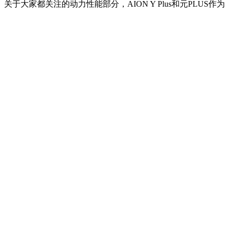
关于大家都关注的动力性能部分，AION Y Plus和元PLUS作为
电动车，自然都不会令人失望，加速快已是基本操作，而两车
在性能参数上也相差不大。驱动电机的最大功率都是150kW，
最大扭矩方面，AION Y Plus为225N·m，元PLUS更高一些，
达到了310N·m。