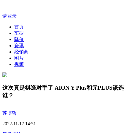
请登录
首页
车型
降价
资讯
经销商
图片
视频
这次真是棋逢对手了 AION Y Plus和元PLUS该选
谁？
苏博哲
2022-11-17 14:51