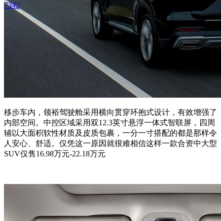
7342
移步车内，领裕驾驶舱采用横向贯穿环抱式设计，有效增强了
内部空间。中控区域采用双12.3英寸悬浮一体式智联屏，四周
辅以大面积软性材质及皮质包裹，一分一寸搭配的都是那样令
人安心、舒适。仅凭这一原因就很难相信这样一款合资中大型
SUV仅售16.98万元-22.18万元