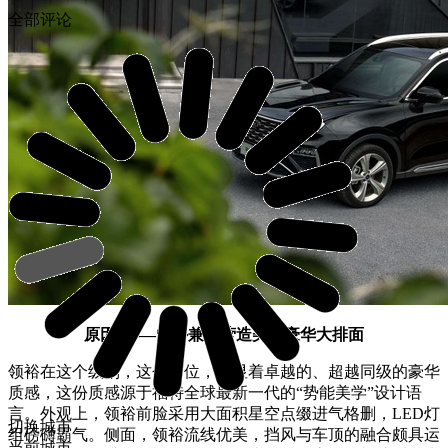
全部评论
原因1——内外兼修营造美式豪华大排面
领裕在这个级别，这个价位，彰显着卓越的、超越同级的豪华
质感，这份质感源于福特全球最新一代的“势能美学”设计语
言。外观上，领裕前脸采用大面积星空点缀进气格删，LED灯
切换城市
组磅礴霸气。侧面，领裕流线优美，挡风与车顶的融合颇具运
当前城市