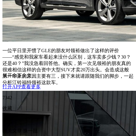
一位平日里开惯了GLE的朋友对领裕做出了这样的评价
——“感觉和我家车看起来没什么区别，这车卖多少钱？30？
还是40？”我没急着回答他。确实，第一次见领裕的朋友真的
很难相信这样的合资中大型SUV才卖20万出头。会造成这般
展开余下全文
第一印象的原因主要有三，接下来就请跟随我们的脚步，一起
分析江铃福特领裕这款车。
打开APP查看更多
7342
收藏
分享
相关文章
换一批