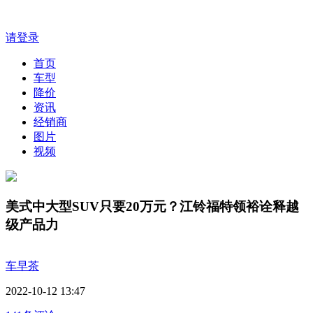
请登录
首页
车型
降价
资讯
经销商
图片
视频
美式中大型SUV只要20万元？江铃福特领裕诠释越
级产品力
车早茶
2022-10-12 13:47