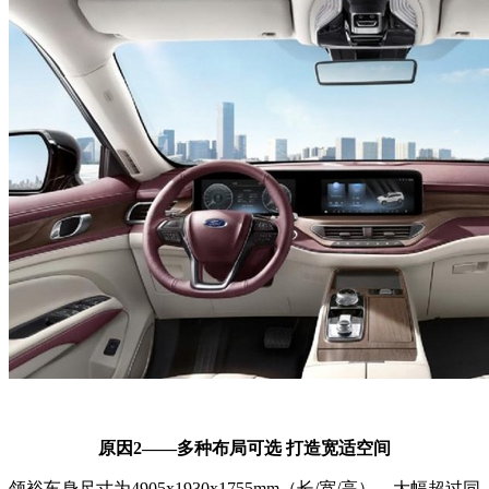
原因2——多种布局可选 打造宽适空间
领裕车身尺寸为4905x1930x1755mm（长/宽/高），大幅超过同