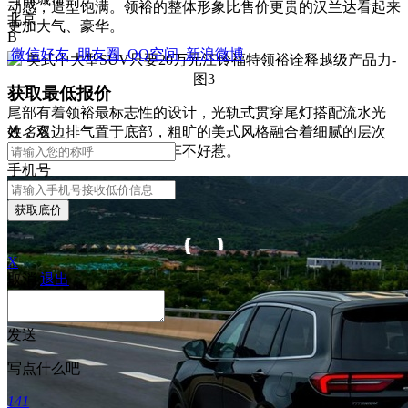
动感，造型饱满。领裕的整体形象比售价更贵的汉兰达看起来
北京
更加大气、豪华。
B
微信好友
朋友圈
QQ空间
新浪微博
获取最低报价
尾部有着领裕最标志性的设计，光轨式贯穿尾灯搭配流水光
姓
名
名
效，双边排气置于底部，粗旷的美式风格融合着细腻的层次
感，让人一看就知道，这车不好惹。
手机号
获取底价
X
取消
退出
发送
写点什么吧
141