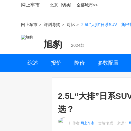
网上车市
北京
[切换]
全部城市>>
网上车市
>
评测导购
>
对比
>
2.5L“大排”日系SUV，斯
旭豹
2024款
综述
报价
降价
参数配置
2.5L“大排”日系S
选？
作者:
网上车市
责编:袁聪
来源：