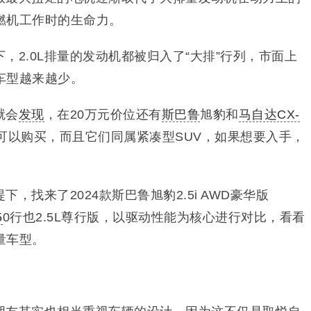
燃机工作时的生命力。
，2.0L排量的发动机都被归入了“大排”行列，市面上
车型越来越少。
就会
发现
，在20万元价位还有
斯巴鲁
旭豹和
马自达CX-
型可以购买，而且它们同属紧凑型SUV，如果想要入手，
，找来了2024款斯巴鲁旭豹2.5i AWD豪华版
5
0行也2.5L尊行版，以驱动性能为核心进行对比，看看
量车型。