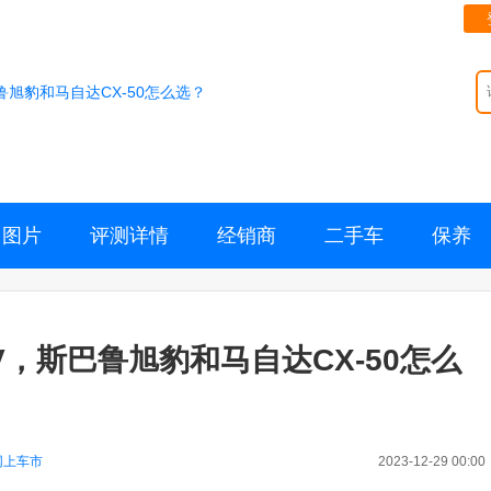
巴鲁旭豹和马自达CX-50怎么选？
图片
评测详情
经销商
二手车
保养
UV，斯巴鲁旭豹和马自达CX-50怎么
网上车市
2023-12-29 00:00