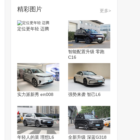
精彩图片
更多>
定位更年轻 迈腾
智能配置升级 零跑
C16
实力派新秀 eπ008
强势来袭 智己L6
年轻人的菜 理想L6
全新升级 深蓝G318