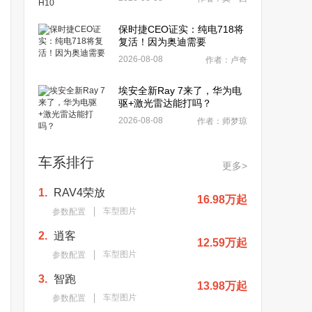
保时捷CEO证实：纯电718将
复活！因为奥迪需要
2026-08-08
作者：卢奇
埃安全新Ray 7来了，华为电
驱+激光雷达能打吗？
2026-08-08
作者：师梦琼
车系排行
更多>
1.
RAV4荣放
16.98万起
车型图片
参数配置
2.
逍客
12.59万起
车型图片
参数配置
3.
智跑
13.98万起
车型图片
参数配置