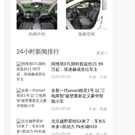
内饰中控
座椅空间
24小时新闻排行
更多>
阿维塔07L限时权益价21.99
万起，张凌赫成首位车主
2026-08-08
作者：卢奇
全新一代smart精灵1号 以“三
电两智”破壁重新定义豪华智
能小车
2026-08-08
作者：韩威
北京越野星钽5X来了：车长5
米多+双动力 Pk长城H10
2026-08-08
作者：莫一西