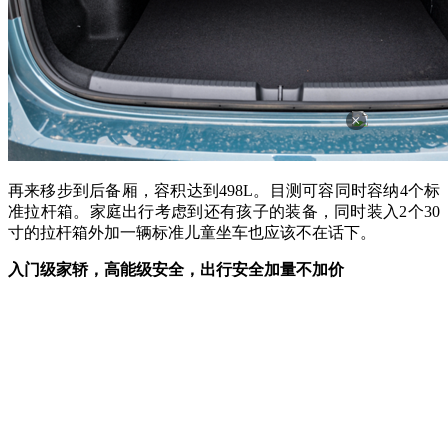
×
再来移步到后备厢，容积达到498L。目测可容同时容纳4个标
准拉杆箱。家庭出行考虑到还有孩子的装备，同时装入2个30
寸的拉杆箱外加一辆标准儿童坐车也应该不在话下。
入门级家轿，高能级安全，出行安全加量不加价
朗逸新锐在安全课题上依旧遵循德系品质，全系采用高刚性车
身，全车高强度及以上钢材（含热成型钢）比例高达92%，车
顶采用激光焊接技术，UIR自适应焊接技术大幅提高焊点的质
量和稳定性。车门采用一体冲压结构，内置钢制防撞加强梁与
斜撑，全系标配6安全气囊设置（前排主副驾气囊、前排座椅
侧气囊、左右侧窗气帘），遭遇撞击时可有效降低成员伤害。