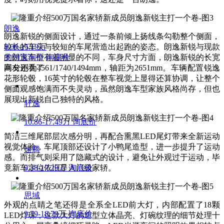
朗逸
朗逸新锐的侧面设计，通过一条前倾上扬线条勾勒整个侧面，
较长的车头与较短的车尾营造出起跑的姿态。朗逸新锐与现款
8.00-15.19万
的朗逸车型有着明显的不同，车身尺寸方面，朗逸新锐的长宽
支付宝询价
询底价
高分别为4561/1740/1494mm，轴距为2651mm。车辆配置锐逸
网友还看了
花形轮毂，16英寸的轮毂在整车视觉上显得还算协调，让整个
侧面观感饱满而不失灵动，虽然朗逸车型家族风格尚存，但也
展现出新锐自己独特的风格。
轩逸
10.86-17.49万
询底价
简洁三维尾部层次感分明，再配合熏黑LED尾灯带来全新运动
视觉体验，车尾顶部还设计了小鸭尾造型，进一步提升了运动
速腾
感。而排气则采用了隐藏式的设计，避免让外观过于运动，毕
竟新车定位依旧是入门级家轿。
9.38-17.29万
询底价
思域
外观的点睛之笔还得是全系全LED前大灯，内部配置了18颗
9.79-18.79万
询底价
LED灯珠，这款大灯的造型立体晶亮、灯碗纹理的细节处理十