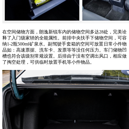
在空间储物方面，朗逸新锐车内的储物空间多达28处，完美诠
释了入门级家轿的全能属性。前排中央扶手下储物空间，可容
纳1-2瓶500ml矿泉水。副驾驶手套箱的空间可放置日常小件物
品如：高速票据、洗车卡、发票等等没任何压力。车门储物凹
槽也符合该级别常规设置。后排由于没有空调出风口，相应做
了掏空处理，可供临时放置手机等小件物品。