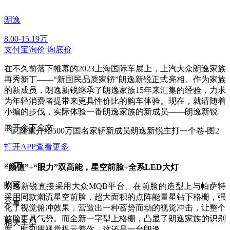
朗逸
8.00-15.19万
支付宝询价
询底价
在不久前落下帷幕的2023上海国际车展上，上汽大众朗逸家族
再秀新丁——“新国民品质家轿”朗逸新锐正式亮相。作为家族
的新成员，朗逸新锐继承了朗逸家族15年来汇集的经验，力求
为年轻消费者提带来更具性价比的购车体验。现在，就请随着
小编的步伐，实际体验一番朗逸家族的新成员——朗逸新锐
展开余下全文
打开APP查看更多
2.3万
“颜值”+“眼力”双高能，星空前脸+全系LED大灯
收藏
朗逸新锐直接采用大众MQB平台、在前脸的造型上与帕萨特
采用同款潮流星空前脸，超大面积的点阵能量星钻下格栅，强
分享
化了视觉俯冲效果，营造出一种蓄势而动的视觉冲击，让整个
前脸更具气势。而全新一字型上格栅，凸显了朗逸家族的识别
相关车型
度，时刻用视觉提示着你，这还是一台朗逸。