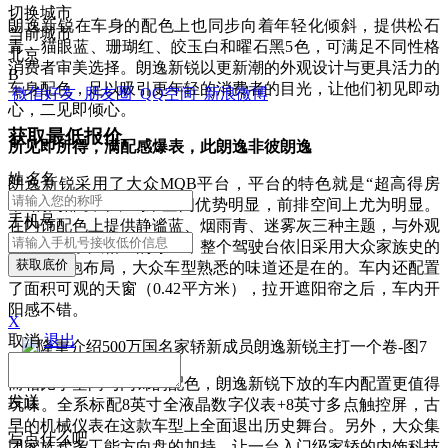
切换城市
朗逸新锐在车身的配色上也同步向着年轻化倾斜，提供松石
当前城市
青、猫眼蓝、珊瑚红、皎玉白和曜石黑5色，可满足不同性格
北京
消费者审美选择。朗逸新锐以更新潮的外观设计与更具活力的
B
车身配色，足以吸引更年轻的消费者的目光，让他们初见即动
微信好友
朋友圈
QQ空间
新浪微博
心，二见即倾心。
获取最低报价
所见即所得，满配感爆表，此朗逸非彼朗逸
姓
名
名
朗逸新锐采用了大众MQB平台，平台的特色就是“超高得房
率”的内部设计，驾乘空间优势明显，前排空间上尤为明显。
手机号
在内饰配色上提供静谧蓝、烟雨青、迷雾灰三种主题，与外观
颜色进行了风格上的呼应，整个驾驶台依旧采用大众家族史的
获取底价
T字形环抱布局，大众车型熟悉的味道还是在的。车内还配置
了面积可观的天窗（0.42平方米），拉开遮阳帘之后，车内开
阳感不错。
X
取消
退出
而相比于空间与内饰的配色，朗逸新锐下放的车内配置更值得
发送
玩味。全系标配8英寸全液晶数字仪表+8英寸多点触控屏，古
早的机械仪表在这款车型上全面退出历史舞台。另外，大众集
写点什么吧
团家族式多工能方向盘的加持，让一台入门级家轿的内饰科技