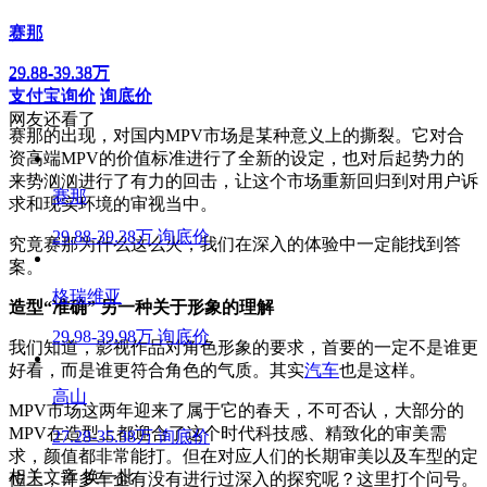
赛那
赛那
29.88-39.38万
29.88-39.38万
支付宝询价
询底价
支付宝询价
询底价
网友还看了
赛那的出现，对国内MPV市场是某种意义上的撕裂。它对合
资高端MPV的价值标准进行了全新的设定，也对后起势力的
来势汹汹进行了有力的回击，让这个市场重新回归到对用户诉
赛那
求和现实环境的审视当中。
29.88-39.38万
询底价
究竟赛那为什么这么火，我们在深入的体验中一定能找到答
案。
格瑞维亚
造型“准确” 另一种关于形象的理解
29.98-39.98万
询底价
我们知道，影视作品对角色形象的要求，首要的一定不是谁更
好看，而是谁更符合角色的气质。其实
汽车
也是这样。
高山
MPV市场这两年迎来了属于它的春天，不可否认，大部分的
MPV在造型上都迎合了这个时代科技感、精致化的审美需
27.28-35.38万
询底价
求，颜值都非常能打。但在对应人们的长期审美以及车型的定
相关文章
换一批
位上，许多车企有没有进行过深入的探究呢？这里打个问号。