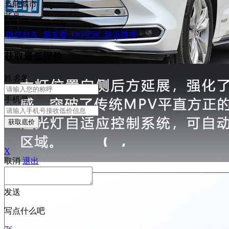
当前城市
北京
B
微信好友
朋友圈
QQ空间
新浪微博
获取最低报价
姓
名
名
手机号
获取底价
X
取消
退出
发送
写点什么吧