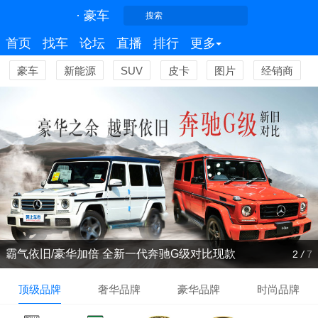
· 豪车
搜索
首页
找车
论坛
直播
排行
更多
豪车
新能源
SUV
皮卡
图片
经销商
霸气依旧/豪华加倍 全新一代奔驰G级对比现款
2
/
7
顶级品牌
奢华品牌
豪华品牌
时尚品牌