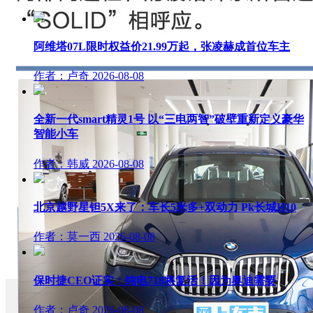
阿维塔07L限时权益价21.99万起，张凌赫成首位车主
作者：卢奇
2026-08-08
全新一代smart精灵1号 以“三电两智”破壁重新定义豪华
智能小车
作者：韩威
2026-08-08
北京越野星钽5X来了：车长5米多+双动力 Pk长城H10
作者：莫一西
2026-08-08
保时捷CEO证实：纯电718将复活！因为奥迪需要
作者：卢奇
2026-08-08