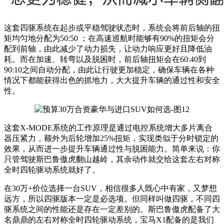
这套四驱系统在起步或平稳驾驶状态时，系统会将前后轴的扭
矩均匀地分配为50:50 ；在高速巡航时能够有90%的扭矩会分
配到前轴，由此减少了动力损失，让动力响应更好且降低油
耗。而在加速、转弯以及脱困时，前后轴扭矩会在60:40到
90:10之间自动分配，由此让行驶更加稳定，确保车辆在各种
情况下都能获得出色的抓地力，大大提升车辆的通过性和安全
性。
这套X-MODE系统的工作原理是通过电控系统增大多片离合
器压紧力，额外为后轮增加25%扭矩，实现类似于分时锁定的
效果，从而进一步提升车辆通过性与脱困能力。简单来说：你
只管驾驶斯巴鲁傲虎翻山越岭，其余动作就交给这套左右对称
全时四轮驱动系统就好了。
在30万+价位选择一台SUV，相信很多人既心中有家，又梦想
远方，所以四驱版本一定是必选项。但同样叫做四驱，不同四
驱系统之间的性能还是存在一定差别的。斯巴鲁傲虎配备了大
名鼎鼎的左右对称全时四轮驱动系统，宝马X1配备的是我们