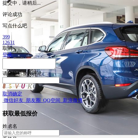
提交中，请稍后...
评论成功
写点什么吧
399
12631
取消
登录
请
登录
后发表评论
取消
确定
微信好友
朋友圈
QQ空间
新浪微博
获取最低报价
姓
名
名