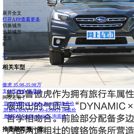
展开全文
打开APP查看更多
切换城市
当前城市
北京
B
X
相关车型
傲虎
35.98-35.98万
支付宝询价
询底价
网友还看了
雷克萨斯NX
30.96-36.96万
询底价
凯迪拉克XT5
37.99-45.99万
询底价
奥迪Q5L
30.98-42.98万
询底价
推荐新闻
换一批