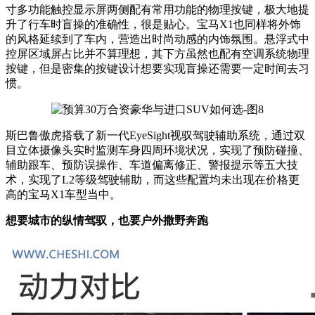
寸多功能触控显示屏两侧配有常用功能的物理按键，极大地提
升了行车时盲操的准确性，很是贴心。宝马X1也同样将外饰
的风格延续到了车内，营造出时尚动感的内饰氛围。悬浮式中
控屏区域屏占比并不算理想，其下方虽然也配有空调系统物理
按键，但是密集的按键设计想要实现盲操还需要一定时间去习
惯。
斯巴鲁傲虎搭载了新一代EyeSight视驭驾驶辅助系统，通过双
目立体摄像头实时监测车身四周环境状况，实现了预防碰撞、
辅助跟车、预防误操作、车道偏离修正、警报提示等五大技
术，实现了L2等级驾驶辅助，而这些配置均未出现在价格更
高的宝马X1车型当中。
想要城市的纵情驾驭，也要户外撒野奔跑