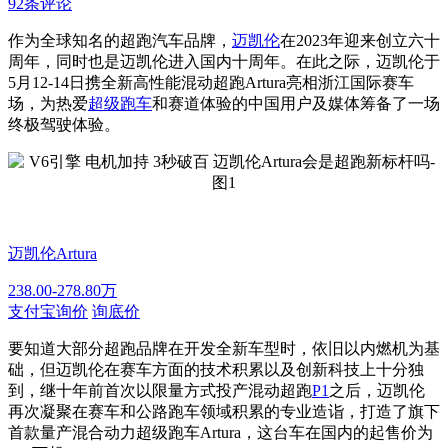
92条评论
作为全球知名的超跑汽车品牌，
迈凯伦
在2023年迎来创立六十
周年，同时也是迈凯伦进入国内十周年。在此之际，迈凯伦于
5月12-14日携全新高性能混动超跑Artura亮相浙江国际赛车
场，为热爱
超级跑车
和赛道体验的中国用户及媒体筹备了一场
终极驾驶体验。
迈凯伦Artura
238.00-278.80万
支付宝询价
询底价
要知道大部分超跑品牌在开发全新车型时，依旧以内燃机为基
础，但迈凯伦在赛车方面的技术积累以及创新科技上十分独
到，继十年前首次以限量方式投产混动超跑
P1
之后，迈凯伦
再次凝聚在赛车和公路跑车领域积累的专业造诣，打造了旗下
首款量产混合动力超级跑车Artura，这台车在国内的起售价为