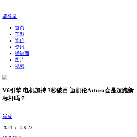
请登录
首页
车型
降价
资讯
经销商
图片
视频
V6引擎 电机加持 3秒破百 迈凯伦Artura会是超跑新
标杆吗？
崔成
2023-5-14 9:23