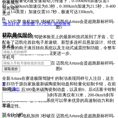
在全新轻量化8速变速箱动力传递下，0-100km/h加速仅需3
切换城市
秒，0-200km/h加速仅为8.3秒，0-300km/h加速为21.5秒，0-400
当前城市
米（1/4英里）加速仅需10.7秒，极速可达330km/h。
北京
B
微信好友
朋友圈
QQ空间
新浪微博
获取最低报价
另外全新Artura将驾驶体验至上的最新科技武装到了牙齿，它
配备了迈凯伦首款电子差速锁、新型多连杆后悬架设计、经优
姓
名
名
化升级的电子液压转向系统以及主动式减震控制功能，令整车
灵活性、稳定性和动态表现更进一步。
手机号
获取底价
全新Artura在赛道极限驾驶中的制动表现同样引人注目，这主
X
要归功于源自家族最新碳陶瓷制动盘和轻量化铝制卡钳，在前
取消
退出
390毫米、后380毫米碳陶瓷制动盘，以及前6、后4活塞卡钳制
动系统作用下，100-0km/h刹车距离仅有31米，200-0km/h刹车
距离为126米。整个制动系统可以带来优异的高速制动力和刹
发送
车稳定性。
写点什么吧