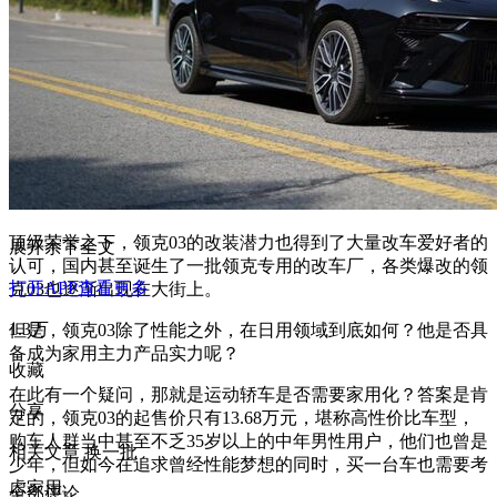
顶级荣誉之下，领克03的改装潜力也得到了大量改车爱好者的
展开余下全文
认可，国内甚至诞生了一批领克专用的改车厂，各类爆改的领
打开APP查看更多
克03也逐渐出现在大街上。
1.3万
但是，领克03除了性能之外，在日用领域到底如何？他是否具
备成为家用主力产品实力呢？
收藏
在此有一个疑问，那就是运动轿车是否需要家用化？答案是肯
分享
定的，领克03的起售价只有13.68万元，堪称高性价比车型，
购车人群当中甚至不乏35岁以上的中年男性用户，他们也曾是
相关文章
换一批
少年，但如今在追求曾经性能梦想的同时，买一台车也需要考
虑家用。
全部评论