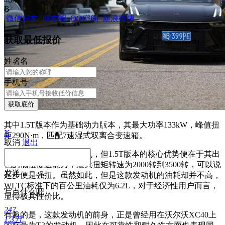
B
微信好友
朋友圈
QQ空间
新浪微博
获取最低报价
姓
名
名
手机号
获取底价
其中1.5T版本作为基础动力版本，其最大功率133kW，峰值扭
X
矩290N·m，匹配7速湿式双离合变速箱。
取消
退出
虽然是一款小排量发动机，但1.5T版本的核心优势便在于其出
色的低扭提速能力，最大扭矩转速为2000转到3500转，可以说
发送
起步便是强扭。虽然如此，但是这款发动机的油耗却并不高，
WLTC标准下的百公里油耗仅为6.2L，对于经济性用户而言，
写点什么吧
显得极具性价比。
247
有趣的是，这款发动机的前身，正是曾经用在沃尔沃XC40上
1.3万