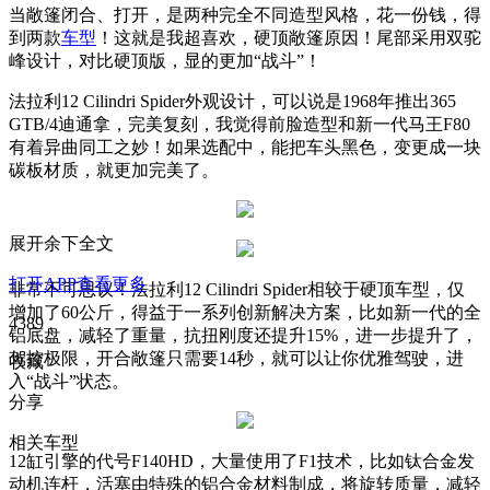
当敞篷闭合、打开，是两种完全不同造型风格，花一份钱，得
到两款
车型
！这就是我超喜欢，硬顶敞篷原因！尾部采用双驼
峰设计，对比硬顶版，显的更加“战斗”！
法拉利12 Cilindri Spider外观设计，可以说是1968年推出365
GTB/4迪通拿，完美复刻，我觉得前脸造型和新一代马王F80
有着异曲同工之妙！如果选配中，能把车头黑色，变更成一块
碳板材质，就更加完美了。
展开余下全文
打开APP查看更多
非常不可思议！法拉利12 Cilindri Spider相较于硬顶车型，仅
增加了60公斤，得益于一系列创新解决方案，比如新一代的全
4389
铝底盘，减轻了重量，抗扭刚度还提升15%，进一步提升了，
驾控极限，开合敞篷只需要14秒，就可以让你优雅驾驶，进
收藏
入“战斗”状态。
分享
相关车型
12缸引擎的代号F140HD，大量使用了F1技术，比如钛合金发
动机连杆，活塞由特殊的铝合金材料制成，将旋转质量，减轻