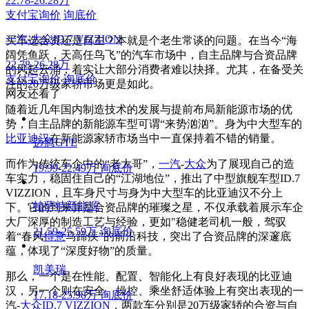
22.78-26.28万
支付宝询价
询底价
一汽-大众ID.7 VIZZION
买车选合资还是自主？本就是个老生常谈的问题。在当今“海
阔凭鱼跃，天高任鸟飞”的汽车市场中，自主品牌与合资品牌
22.78-26.28万
的风起云涌，着实让大部分消费者难以抉择。尤其，在备受关
支付宝询价
询底价
注的20万级家轿市场更是如此。
网友还看了
随着近几年国内制造技术的发展与提前布局新能源市场的优
势，自主品牌的新能源车型可谓“来势汹汹”。身为中大型车的
比亚迪
汉
在新能源家轿市场当中一直保持着不错的销量。
迈腾GTE
而作为传统车企中的“老大哥”，
一汽
-
大众
为了展现自己的造
19.99-22.49万
询底价
车实力，稳固住自己的“江湖地位”，推出了中型旗舰车型ID.7
VIZZION，且车身尺寸与身为中大型车的比亚迪汉不分上
帕萨特新能源
下。它的到来算是合资品牌的璀璨之星，不仅承载着展示车企
大厂深厚的制造工艺与经验，更如"稳健老司机一般，驾驭
21.59-25.59万
询底价
着“春风
得意
马蹄疾”的前沿科技，突出了合资品牌的深邃底
蕴，体现了“深度好物”的质量。
凯美瑞
那么，一个是在性能、配置、智能化上有良好表现的比亚迪
汉，另一个则在安全、操控、乘坐舒适体验上有突出表现的一
17.18-25.98万
询底价
汽-
大众ID.7 VIZZION
，两款车分别是20万级家轿的合资与自