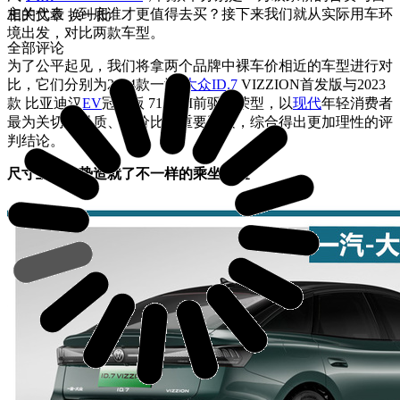
主的代表，到底谁才更值得去买？接下来我们就从实际用车环
相关文章
换一批
境出发，对比两款车型。
全部评论
为了公平起见，我们将拿两个品牌中裸车价相近的车型进行对
比，它们分别为2024款一汽-
大众ID.7
VIZZION首发版与2023
款 比亚迪汉
EV
冠军版 715KM前驱尊荣型，以
现代
年轻消费者
最为关切的品质、性价比等重要因素，综合得出更加理性的评
判结论。
尺寸上的优势造就了不一样的乘坐体验