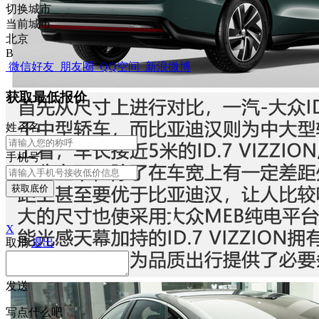
切换城市
当前城市
北京
B
微信好友
朋友圈
QQ空间
新浪微博
获取最低报价
姓
名
名
手机号
获取底价
X
取消
退出
发送
写点什么吧