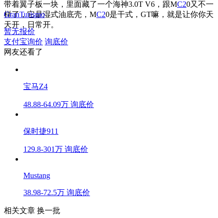
带着翼子板一块，里面藏了一个海神3.0T V6，跟M
C2
0又不一
样了，它是湿式油底壳，M
GranTurismo
C2
0是干式，GT嘛，就是让你你天
天开，日常开。
暂无报价
支付宝询价
询底价
网友还看了
宝马Z4
48.88-64.09万
询底价
保时捷911
129.8-301万
询底价
Mustang
38.98-72.5万
询底价
相关文章
换一批