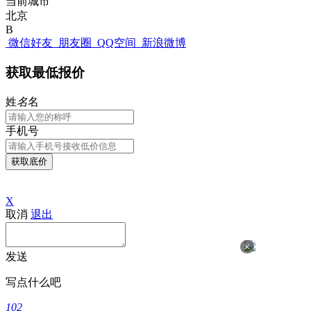
当前城市
北京
B
微信好友
朋友圈
QQ空间
新浪微博
获取最低报价
姓
名
名
手机号
获取底价
X
取消
退出
×
发送
写点什么吧
102