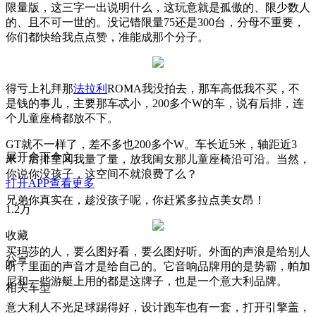
限量版，这三字一出说明什么，这玩意就是孤傲的、限少数人
的、且不可一世的。没记错限量75还是300台，分母不重要，
你们都快给我点点赞，准能成那个分子。
得亏上礼拜那
法拉利
ROMA我没拍去，那车高低我不买，不
是钱的事儿，主要那车忒小，200多个W的车，说有后排，连
个儿童座椅都放不下。
GT就不一样了，差不多也200多个W。车长近5米，轴距近3
展开余下全文
米，后排空间我量了量，放我闺女那儿童座椅沿可沿。当然，
你说你没孩子，这空间不就浪费了么？
打开APP查看更多
兄弟你真实在，趁没孩子呢，你赶紧多拉点美女昂！
1.2万
收藏
买玛莎的人，要么图好看，要么图好听。外面的声浪是给别人
分享
听，里面的声音才是给自己的。它音响品牌用的是势霸，帕加
尼和一些游艇上用的都是这牌子，也是一个意大利品牌。
相关车型
意大利人不光足球踢得好，设计跑车也有一套，打开引擎盖，