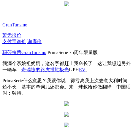
GranTurismo
暂无报价
支付宝询价
询底价
玛莎拉蒂
GranTurismo
PrimaSerie 75周年限量版！
我滴个亲娘祖奶奶，这名字都赶上我命长了！这让我想起另外
一辆车，
奇瑞
捷豹
路虎揽胜极光
L PH
EV
。
PrimaSerie什么意思？我跟你说，得亏离我上次去意大利时间
还不长，基本的单词儿还都会。来，球叔给你做翻译，中国话
叫：独特。