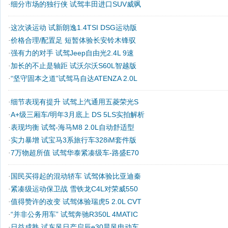
细分市场的独行侠 试驾丰田进口SUV威飒
·
这次谈运动 试新朗逸1.4TSI DSG运动版
·
价格合理/配置足 短暂体验长安铃木锋驭
·
强有力的对手 试驾Jeep自由光2.4L 9速
·
加长的不止是轴距 试沃尔沃S60L智越版
·
“坚守固本之道”试驾马自达ATENZA 2.0L
·
细节表现有提升 试驾上汽通用五菱荣光S
·
A+级三厢车/明年3月底上 DS 5LS实拍解析
·
表现均衡 试驾-海马M8 2.0L自动舒适型
·
实力暴增 试宝马3系旅行车328iM套件版
·
7万物超所值 试驾华泰紧凑级车-路盛E70
·
国民买得起的混动轿车 试驾体验比亚迪秦
·
紧凑级运动保卫战 雪铁龙C4L对荣威550
·
值得赞许的改变 试驾体验瑞虎5 2.0L CVT
·
“并非公务用车” 试驾奔驰R350L 4MATIC
·
日益成熟 试东风日产启辰e30晨风电动车
·