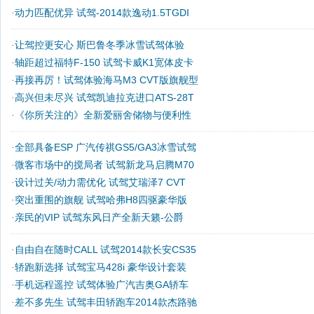
动力匹配优异 试驾-2014款逸动1.5TGDI
·
让驾控更安心 斯巴鲁冬季冰雪试驾体验
·
轴距超过福特F-150 试驾卡威K1宽体皮卡
·
再接再厉！试驾体验海马M3 CVT版旗舰型
·
高兴但未尽兴 试驾凯迪拉克进口ATS-28T
·
《你所关注的》全新爱丽舍储物与便利性
·
全部具备ESP 广汽传祺GS5/GA3冰雪试驾
·
微客市场中的搅局者 试驾新龙马启腾M70
·
设计过关/动力需优化 试驾艾瑞泽7 CVT
·
突出重围的旗舰 试驾哈弗H8四驱豪华版
·
亲民的VIP 试驾东风日产全新天籁-公爵
·
自由自在随时CALL 试驾2014款长安CS35
·
轿跑新选择 试驾宝马428i 豪华设计套装
·
手机远程遥控 试驾体验广汽吉奥GA轿车
·
差不多先生 试驾丰田轿跑车2014款杰路驰
·