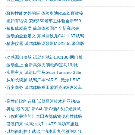
聊聊性能之外的事 体验奥迪RS5软顶敞篷
·
媳妇有话说 荣威350老车主体验全新550
·
短板成就高度 简单体验国产全新高尔夫
·
运动的全新定义 东风雪铁龙C4L 1.6T试驾
·
精密仪器 试驾体验讴歌新MDX3.5L豪华版
·
动感源自血脉 试驾奔驰进口C180-两门版
·
运动至上 全新高尔夫/奔驰B/宝马1对比
·
实用主义 试进口宝马Gran Turismo 335i
·
从加长谈起 试驾广丰YARiS L致炫1.5AT
·
百变商务 试驾体验福田蒙派克S级改装车
·
高性价比的选择 试驾昌河铃木利亚纳A6
·
奥迪“最闪亮” 新A4L/新C/新3系灯光测试
·
《你所关注的》本田杰德储物便利性体验
·
盛装归来 试高尔夫7 1.4TSI高功率旗舰
·
以均衡制胜！试驾广汽本田九代雅阁2.4L
·