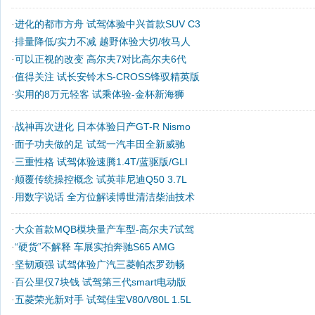
进化的都市方舟 试驾体验中兴首款SUV C3
·
排量降低/实力不减 越野体验大切/牧马人
·
可以正视的改变 高尔夫7对比高尔夫6代
·
值得关注 试长安铃木S-CROSS锋驭精英版
·
实用的8万元轻客 试乘体验-金杯新海狮
·
战神再次进化 日本体验日产GT-R Nismo
·
面子功夫做的足 试驾一汽丰田全新威驰
·
三重性格 试驾体验速腾1.4T/蓝驱版/GLI
·
颠覆传统操控概念 试英菲尼迪Q50 3.7L
·
用数字说话 全方位解读博世清洁柴油技术
·
大众首款MQB模块量产车型-高尔夫7试驾
·
“硬货”不解释 车展实拍奔驰S65 AMG
·
坚韧顽强 试驾体验广汽三菱帕杰罗劲畅
·
百公里仅7块钱 试驾第三代smart电动版
·
五菱荣光新对手 试驾佳宝V80/V80L 1.5L
·