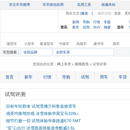
关注车市微博
车市移动应用
实用工具
收藏本站
我在北京
[修改
]
城市分站:
北京
天
新闻
导购
行情
专题
资讯
新车
试驾
SUV
独家
选车
微型车
小型车
紧凑型车
中级车
高级车
豪华车
跑车
车型搜索：
全部品牌
全部车系
查车系
您现在的位置：
网上车市
»
新闻首页
» 试驾评测
首页
新车
行情
导购
试驾
用车
车贷
试驾评测
目标年轻群体 试驾雪佛兰科鲁兹掀背车
·
感受均衡驾控感 冰雪体验华晨宝马328Li
·
细节打败一切 试驾体验华泰路盛E70 5MT
·
“安”心出行 冰雪路面体验道奇酷威3.6L
·