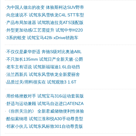
为中国人做出的改变 体验斯柯达SUV野帝
·
向怠速说不 试驾东风雪铁龙C4L STT车型
·
产品布局加速器 试驾凯迪拉克ATS顶配版
·
外型更加动感/工艺需提升 试驾中华H220
·
3系的蜕变 试驾宝马428i xDrive轿跑车
·
不仅仅是豪华舒适 奔驰S级对比奥迪A8L
·
不只加长135mm 试驾日产全新天籁·公爵
·
老车主有话说 试驾新福瑞迪1.6L自动挡
·
法兰西新兵 试驾东风雪铁龙全新爱丽舍
·
品质过关/用料很实在 试驾观致3 1.6T
·
用价格挫败对手 试驾宝马316i运动套装版
·
舒适与运动兼顾 试驾马自达进口ATENZA
·
《你所关注的》 全新君威储物便利性体验
·
酷似索纳塔 试驾江淮和悦A30手动尊贵型
·
邻家小伙儿 试驾东风标致301自动尊贵版
·