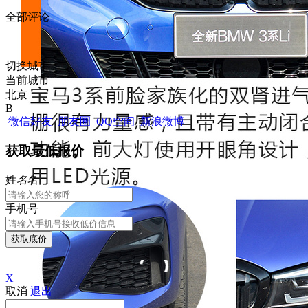
全部评论
切换城市
当前城市
北京
B
微信好友
朋友圈
QQ空间
新浪微博
获取最低报价
姓
名
名
手机号
获取底价
X
取消
退出