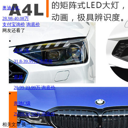
奥迪A4L
28.98-40.08万
支付宝询价
询底价
网友还看了
宝马3系
31.8-39.99万
询底价
君越
20.99-23.99万
询底价
奔驰C级
29.99-34.56万
询底价
相关文章
换一批