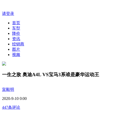
请登录
首页
车型
降价
资讯
经销商
图片
视频
一生之敌 奥迪A4L VS宝马3系谁是豪华运动王
宣毅明
2020-9-10 0:00
447条评论