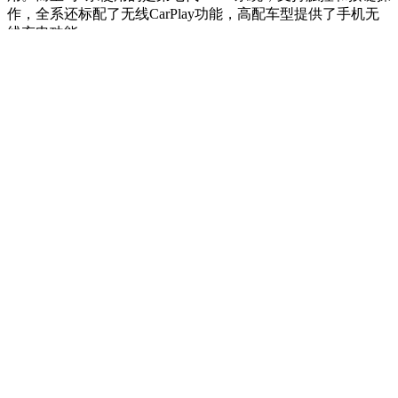
作，全系还标配了无线CarPlay功能，高配车型提供了手机无
线充电功能。
动力上，奥迪A4L使用2.0T+7速S tronic双离合变速箱，并全系
标配12V轻度混合动力系统。其动力上共有三个版本，最大功
率分别是110/140/185kW，最大扭矩则为270/320/370N·m，同
时配有前驱与四驱两套驱动形式。值得一提的是，7速S tronic
双离合变速器换挡仅需0.2秒，并且经过多年市场的考验，可
靠性无需质疑。而宝马3系同样使用2.0T发动机，其三个动力
版本的输出功率分别是115/135/190kW，最大扭矩为
250/300/400N·m。传动系统匹配的是ZF8速自动变速器。
奥迪A4L配备的quattro ultra智能四驱系统，完成了由被动到主
动的进化。它能够每秒100次检测150个不同的信号，包括方向