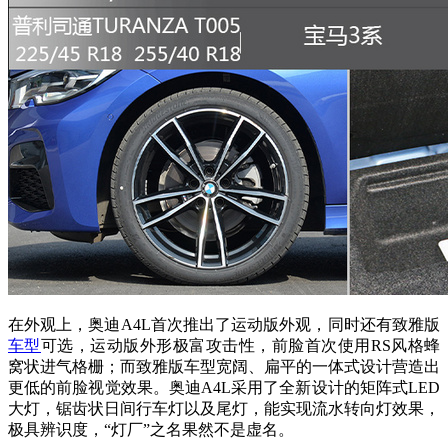
在外观上，奥迪A4L首次推出了运动版外观，同时还有致雅版
车型
可选，运动版外形极富攻击性，前脸首次使用RS风格蜂
窝状进气格栅；而致雅版车型宽阔、扁平的一体式设计营造出
更低的前脸视觉效果。奥迪A4L采用了全新设计的矩阵式LED
大灯，锯齿状日间行车灯以及尾灯，能实现流水转向灯效果，
极具辨识度，“灯厂”之名果然不是虚名。