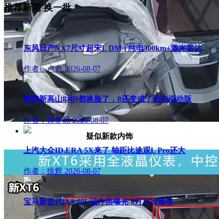
推荐新闻
换一批
东风日产NX7尺寸超宋L DM-i 纯电300km+激光雷达
作者：卢奇
2026-08-07
魏牌新高山8和9都换脸了，8还变成了油电混动版
作者：师梦琼
2026-08-07
疑似新款内饰
上汽大众ID.ERA 5X来了 轴距比途观L Pro还大
作者：徐辉
2026-08-07
宝马新世代iX3 40L证件照曝光 8月21日预售