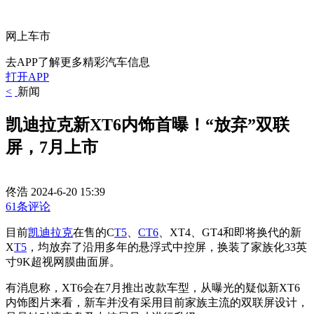
网上车市
去APP了解更多精彩汽车信息
打开APP
<
新闻
凯迪拉克新XT6内饰首曝！“放弃”双联
屏，7月上市
佟浩
2024-6-20 15:39
61条评论
目前
凯迪拉克
在售的C
T5
、
CT6
、XT4、GT4和即将换代的新
X
T5
，均放弃了沿用多年的悬浮式中控屏，换装了家族化33英
寸9K超视网膜曲面屏。
有消息称，XT6会在7月推出改款车型，从曝光的疑似新XT6
内饰图片来看，新车并没有采用目前家族主流的双联屏设计，