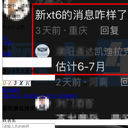
提交中，请稍后...
评论成功
写点什么吧
61
3200
取消
登录
请
登录
后发表评论
取消
确定
微信好友
朋友圈
QQ空间
新浪微博
获取最低报价
姓
名
名