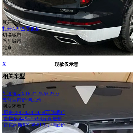
展开全文
打开APP查看更多
切换城市
当前城市
北京
B
X
现款仅示意
相关车型
凯迪拉克XT6
41.27-55.27万
支付宝询价
询底价
网友还看了
蔚来ES8
38.28-44.68万
询底价
普拉多
44.98-55.98万
询底价
雷克萨斯RX
38-61.9万
询底价