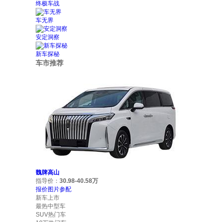
终极车战
车无界
安定洞察
新车探秘
车市推荐
魏牌高山
指导价：
30.98-40.58万
报价
图片
参配
新车上市
最热中型车
SUV热门车