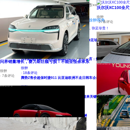
网上车市
北京
[切换]
全部城市>>
沃尔沃XC100全尺
徐翀
网上车市
>
资讯首页
>
行业分析
>
徐翀视角
· 27条评论
徐翀视角
不要伤了余承东的心！不内卷价格的华为，弥足珍贵！
徐翀
· 41条评论
吉利砍掉内耗，1-6月问鼎国内销冠！台州宣言：效果显著
问界销量增长，赛力斯巨额亏损！不能全怪余承东
徐翀
徐翀
· 18条评论
· 7条评论
腾势Z售价超保时捷911 比亚迪欧洲不走日韩车企老路
徐翀
· 20条评论
中国MPV销量是美
剑指Purosangue！兰博基尼第四款新车迎来关键定调
徐翀
徐翀
· 26条评论
· 37条评论
断臂求生！理想停产“增程”车，才是最优解
徐翀
· 31条评论