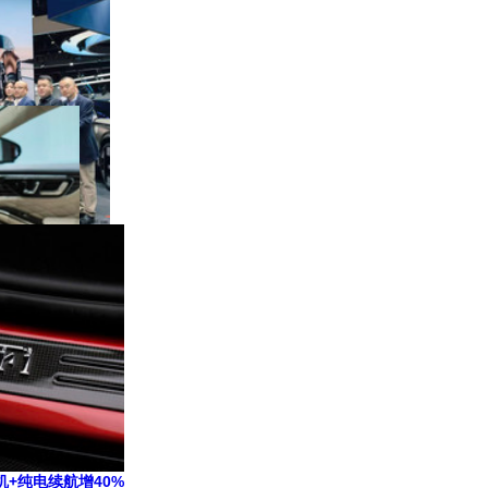
华为的智驾、座舱
lantis只出10亿
标配AMG引擎
机+纯电续航增40%