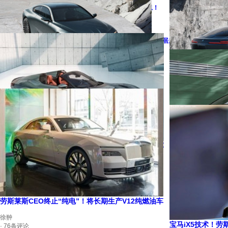
车市下跌19% 上
为什么说？捷豹路虎停止国产！是利好消息！
徐翀
徐翀
法拉利纯电4门5座跑车Luce 电动机也有真声浪
· 20条评论
· 21条评论
新能源+多功能车！替代房子，成为年轻人第一居所
徐翀
汽车行业“内卷”
· 42条评论
徐翀
徐翀
· 20条评论
· 18条评论
宝马只买阿尔宾纳LOGO 不要员工！不要工厂！
为PK迈巴赫！宝马
徐翀
· 34条评论
徐翀
· 65条评论
法拉利将发20款新车！8款混动+4款纯电+8款纯油车
徐翀
吉利4款电车“换标
· 30条评论
徐翀
· 138条评论
劳斯莱斯CEO终止“纯电”！将长期生产V12纯燃油车
徐翀
宝马iX5技术！劳
· 76条评论