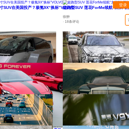
登录
寸SUV在美国投产？极氪9X“换标”VOLVO
超跑型SUV 莲花ForMe续航“太长”
徐翀
· 18条评论
劳斯莱斯将产2款纯电SUV 小“库里
国2.7倍！5米级比全球总和还多
徐翀
· 31条评论
劳斯莱斯闪灵II续航增16% 官方降价！