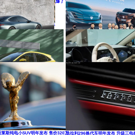
汽MG销量暴涨37% MG4为什么爆了？
徐翀
· 62条评论
价格战 税收分配！也是重要推手
长城魏牌V9X宁可便宜20万 也不用
徐翀
· 141条评论
“强行”拔高ALPINA品牌定位
标致+Jeep国产4款电车 投资80亿Stel
徐翀
· 26条评论
奔驰新S级再加长！车身超5.3米V8
”福特 吉利研发+制造 挂福特Logo
徐翀
· 107条评论
斯莱斯纯电小SUV明年发布 售价320万
法拉利296换代车明年发布 升级三电