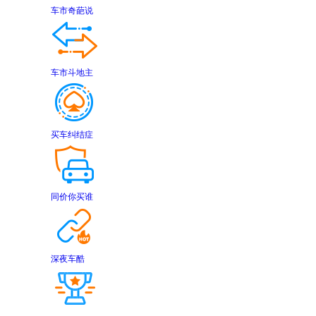
车市奇葩说
车市斗地主
买车纠结症
同价你买谁
深夜车酷