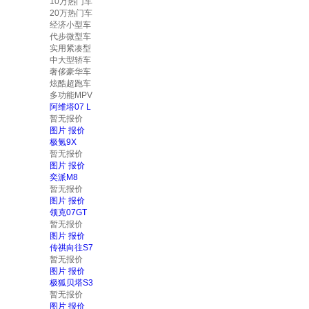
10万热门车
20万热门车
经济小型车
代步微型车
实用紧凑型
中大型轿车
奢侈豪华车
炫酷超跑车
多功能MPV
阿维塔07 L
暂无报价
图片
报价
极氪9X
暂无报价
图片
报价
奕派M8
暂无报价
图片
报价
领克07GT
暂无报价
图片
报价
传祺向往S7
暂无报价
图片
报价
极狐贝塔S3
暂无报价
图片
报价