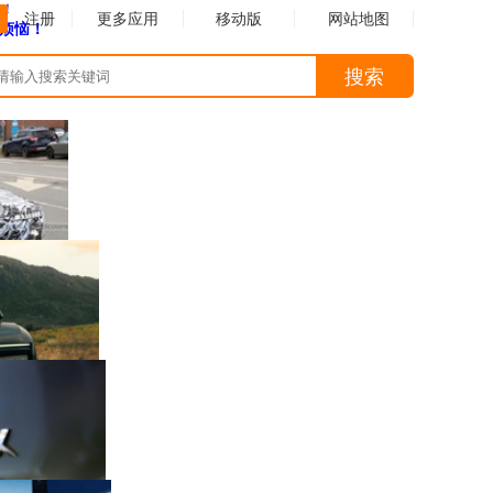
注册
更多应用
移动版
网站地图
的烦恼！
搜索
南”明年上市
售39.8万美元