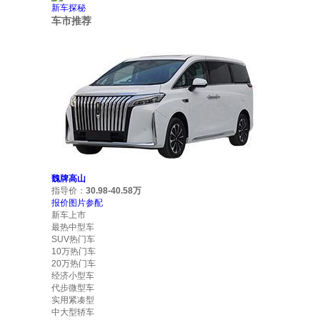
新车探秘
车市推荐
魏牌高山
指导价：
30.98-40.58万
报价
图片
参配
新车上市
最热中型车
SUV热门车
10万热门车
20万热门车
经济小型车
代步微型车
实用紧凑型
中大型轿车