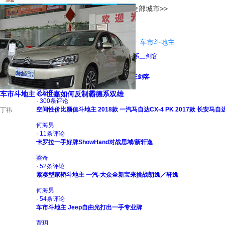
网上车市
北京
[切换]
全部城市>>
网上车市
>
资讯首页
>
导购
>
车市斗地主
车市斗地主
车市斗地主 新款XC60如何挑战德系三剑客
吴忍冬
车市斗地主 C4世嘉如何反制霸德系双雄
· 300条评论
空间性价比颜值斗地主 2018款 一汽马自达CX-4 PK 2017款 长安马自达
丁祎
何海男
· 11条评论
卡罗拉一手好牌ShowHand对战思域/新轩逸
梁奇
· 52条评论
紧凑型家轿斗地主 一汽-大众全新宝来挑战朗逸／轩逸
何海男
· 54条评论
车市斗地主 Jeep自由光打出一手专业牌
贾玥