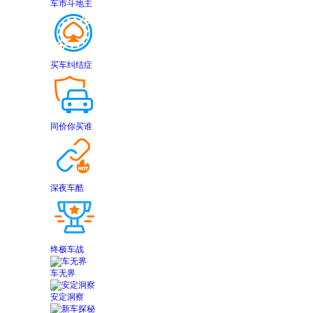
车市斗地主
买车纠结症
同价你买谁
深夜车酷
终极车战
车无界
安定洞察