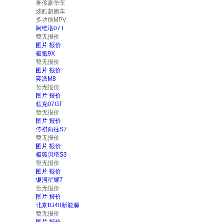
奢侈豪华车
炫酷超跑车
多功能MPV
阿维塔07 L
暂无报价
图片
报价
极氪9X
暂无报价
图片
报价
奕派M8
暂无报价
图片
报价
领克07GT
暂无报价
图片
报价
传祺向往S7
暂无报价
图片
报价
极狐贝塔S3
暂无报价
图片
报价
银河星耀7
暂无报价
图片
报价
北京BJ40新能源
暂无报价