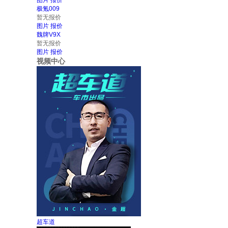
图片
报价
极氪009
暂无报价
图片
报价
魏牌V9X
暂无报价
图片
报价
视频中心
超车道