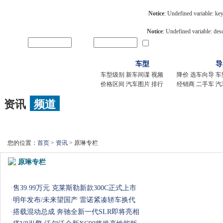
Notice
: Undefined variable: k
Notice
: Undefined variable: des
用户名
密码
记住我
新用户
车型
导
车型级别
新车间谍
视频
降价
选车向导
车
价格区间
汽车图片
排行
经销商
二手车
汽
资讯
频道
新车
|
导购
|
新车间谍
|
降价
|
试驾评测
|
车市访谈
|
改装
|
维修
|
用车
|
您的位置：
首页
>
资讯
> 原琳专栏
原琳专栏
·
售39.99万元 克莱斯勒新款300C正式上市
·
明年发布/未来望国产 雷诺紧凑轿车换代
·
搭载混动总成 奔驰全新一代SLR即将亮相