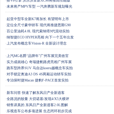
·
搭V8引擎 沃尔沃全新XC90将推高性能版
·
未来将产MPV车型 一汽奔腾新车规划曝光
·
起亚中型车全新K7将加长 有望明年上市
·
定位全尺寸豪华轿车 现代将推捷恩斯G90
·
百公里油耗4.8L 现代索纳塔9代混动实拍
·
纳智捷ECO HYPER亮相 向下一个五年出发
·
上汽发布概念车Vision-R 全新设计理念
·
上汽MG名爵“品牌年”广州车展完美收官
·
实力成就雄心 奇瑞捷豹路虎亮相广州车展
·
跑车型跨界SUV 马自达koeru越概念车实拍
·
对手锁定奥迪A3 DS 4S两厢运动轿车实拍
·
专治保时捷Macan 捷豹F-PACE首发实拍
·
新车问答 快速了解东风日产全新逍客
·
全路况的较量 大切诺基/发现4/X5大横评
·
销售讲真的 东风日产全新逍客2.0L图解
·
乐视造车公布多项进展 生态闭环初步完成