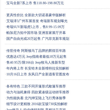
·
宝马全新7系上市 售118.80-198.80万元
·
更具性价比 全新款大切诺基豪华版解析
·
艾瑞泽5广州车展首发 奇瑞新车规划曝光
·
奇瑞SUV新瑞虎5上市，售8.99-15.09万
·
帕加尼力拓中国市场 亚洲首家展厅开幕
·
国产自由光或20万起售 广汽菲克新车规划
·
传世传奇 阿斯顿马丁品牌的辉煌百年路
·
优惠达4万元 Jeep指南者最低18万元起售
·
售40.95万/限166台 Jeep牧马人推新车型
·
年内将上市 长安铃木全新维特拉实拍解析
·
10月16日上市 东风日产全新逍客官图发布
·
各有特色 三款不同开篷形式敞篷车推荐
·
动力与油耗兼得 四款紧凑级运动轿车推荐
·
为性能执着 北汽绅宝陆上飞行秀体验季
·
细节设计更精致 2016款宝骏730实拍解析
·
Jeep牧马人/自由侠特别版 亮相法兰克福