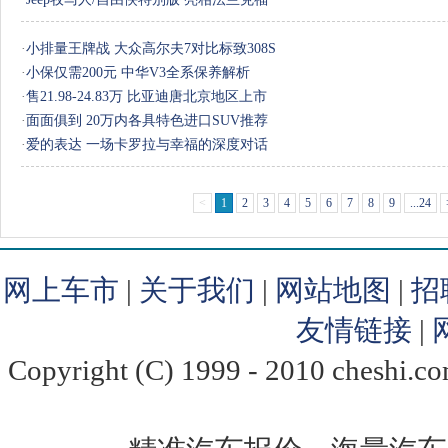
·
小排量王牌战 大众高尔夫7对比标致308S
·
小保仅需200元 中华V3全系保养解析
·
售21.98-24.83万 比亚迪唐北京地区上市
·
面面俱到 20万内各具特色进口SUV推荐
·
爱的表达 一场卡罗拉与幸福的深度对话
<
1
2
3
4
5
6
7
8
9
...24
网上车市
|
关于我们
|
网站地图
|
招
友情链接
|
Copyright (C) 1999 - 2010 chesh