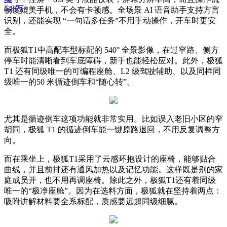
5.8万
畅度媲美手机，不会有卡顿感。全场景 AI 语音助手支持方言
识别，还能实现 “一句话多任务”不用手动操作，开车时更安
全。
而极狐T1中高配车型标配的 540° 全景影像，在过窄路、侧方
停车时能清晰看到车底障碍，新手也能轻松应对。此外，极狐
T1 还有同级唯一的可编程座舱、L2 级驾驶辅助、以及同样同
级唯一的50 米循迹倒车和“随心转”。
尤其是循迹倒车这项功能就非常实用。比如误入老旧小区的窄
胡同，极狐 T1 的循迹倒车能一键原路退回，不用反复调整方
向。
而在乘坐上，极狐T1采用了云感环抱设计的座椅，能够贴合
曲线，并且前排还有通风加热以及记忆功能。这样既是别的家
庭成员开，也不用再调座椅。除此之外，极狐T1还有着同级
唯一的“极净座舱”。因为在选料方面，极狐就在坚持着两点：
吸附讲解材料要全系标配，质感要远超同级细腻。