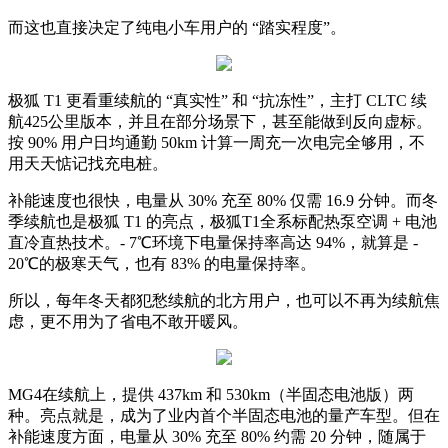
而这也直接决定了纯电小车用户的 “踏实程度”。​
极狐 T1 更看重续航的 “真实性” 和 “抗冻性”，主打 CLTC 续
航425公里版本，并且在部分场景下，甚至能做到反向虚标。
按 90% 用户日均通勤 50km 计算一周充一次电完全够用，不
用天天惦记找充电桩。
补能速度也很快，电量从 30% 充至 80% 仅需 16.9 分钟。而冬
季续航也是极狐 T1 的亮点，极狐T1全系标配热泵空调 + 电池
直冷直热技术。- 7℃环境下电量保持率高达 94%，就算是 -
20℃的极寒天气，也有 83% 的电量保持率。
所以，每年冬天都犯愁续航的北方用户，也可以不再为续航焦
虑，更不用为了省电不敢开暖风。​
MG4在续航上，提供 437km 和 530km（半固态电池版）两
种。亮点就是，成为了业内首个半固态电池的量产车型。但在
补能速度方面，电量从 30% 充至 80% 约需 20 分钟，随属于