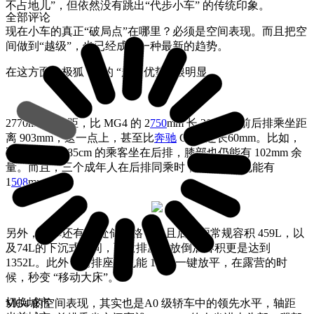
不占地儿”，但依然没有跳出“代步小车” 的传统印象。​
全部评论
现在小车的真正“破局点”在哪里？必须是空间表现。而且把空
间做到“越级”，也已经成为一种最新的趋势。
在这方面，极狐 T1 的 “越级优势” 很明显。
2770mm的轴距，比 MG4 的 2
750
mm 长 20mm，前后排乘坐距
离 903mm，这一点上，甚至比
奔驰
GLC 还长60mm。比如，
即便是身高185cm 的乘客坐在后排，膝部也仍能有 102mm 余
量。而且，三个成年人在后排同乘时，肘部空间也能有
1
508
mm。
另外，全车还有32 处储物格，并且后备厢常规容积 459L，以
及74L的下沉式空间，而后排座椅放倒后容积更是达到
1352L。此外，前排座椅也能 15 秒一键放平，在露营的时
候，秒变 “移动大床”。​
切换城市
MG4 的空间表现，其实也是A0 级轿车中的领先水平，轴距