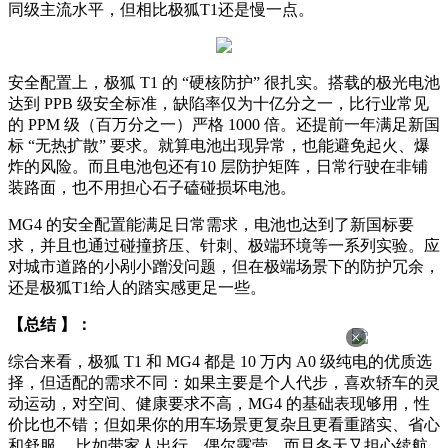
同级主流水平，但相比极狐T1还是慢一点。
安全配置上，极狐 T1 的 “硬核防护” 很扎实。搭载的极光电池
达到 PPB 级安全标准，缺陷率仅为十亿分之一，比行业常见
的 PPM 级（百万分之一）严格 1000 倍。还提前一年满足新国
标 “无热扩散” 要求。就算电池出现异常，也能避免起火、爆
炸的风险。而且电池包还有10 层防护矩阵，日常行驶在非铺
装路面，也不用担心石子磕碰损坏电池。
MG4 的安全配置能满足日常需求，电池也达到了新国标要
求，并且也通过碰撞挤压、针刺、极端环境等一系列实验。应
对城市道路的小剐小蹭没问题，但在极端场景下的防护冗余，
还是极狐T1给人的踏实感更足一些。
【总结 】：
×
综合来看，极狐 T1 和 MG4 都是 10 万内 A0 级纯电的优质选
择，但适配的需求不同：如果主要是个人代步，喜欢轿车的灵
动运动，对空间、健康要求不高，MG4 的基础表现够用，性
价比也不错；但如果你的用车场景更复杂且更看重踏实、省心
和舒服 ，比如带家人出行、偶尔露营，而且冬天又担心续航