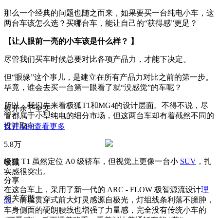
那么一个经典的问题也随之而来，如果要买一台纯电小车，这
两台车该怎么选？买哪台车，能让自己的“获得感”更足？
【让人眼前一亮的小车该是什么样？ 】
尽管我们买车时候总要对比各项产品力，才能下决定。
但“眼缘”这个事儿，是建立在所有产品力对比之前的第一步。
毕竟，谁会去买一台第一眼看了就“没感觉”的车呢？
所以，我们先来看极狐T1和MG4的设计层面。不得不说，尽
展开余下全文
管都属于小型纯电的细分市场，但这两台车却有着截然不同的
设计取向。
打开APP查看更多
5.8万
极狐 T1 虽然定位 A0 级轿车，但视觉上更像一台小
SUV
，扎
收藏
实感很突出。
分享
在这台车上，采用了新一代的 ARC - FLOW 极智源流设计
理
相关车型
念
。前脸贯穿式前大灯灵感源自极光，灯组线条利落不臃肿，
车身侧面的硬朗腰线也增强了力量感，完全没有传统小车的