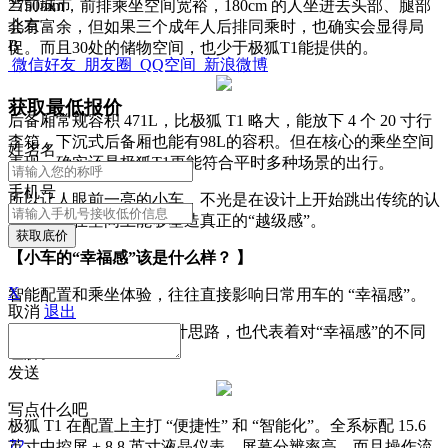
当前城市
2750mm，前排乘坐空间宽裕，180cm 的人坐进去头部、腿部
北京
会有富余，但如果三个成年人后排同乘时，也确实会显得局
B
促。而且30处的储物空间，也少于极狐T1能提供的。
微信好友
朋友圈
QQ空间
新浪微博
获取最低报价
后备厢常规容积 471L，比极狐 T1 略大，能放下 4 个 20 寸行
李箱，下沉式后备厢也能有98L的容积。但在核心的乘坐空间
姓
名
名
表现，确实还是极狐T1更能符合平时多种场景的出行。
手机号
所以让人眼前一亮的小车，不光是在设计上开始跳出传统的认
知，也是在空间上能够塑造真正的“越级感”。
获取底价
【小车的“幸福感”该是什么样？ 】
X
智能配置和乘坐体验，往往直接影响日常用车的 “幸福感”。
取消
退出
而极狐 T1 和 MG4 的设计思路，也代表着对“幸福感”的不同
理解。​
发送
写点什么吧
极狐 T1 在配置上主打 “便捷性” 和 “智能化”。全系标配 15.6
72
英寸中控屏 + 8.8 英寸液晶仪表，屏幕分辨率高，而且操作流