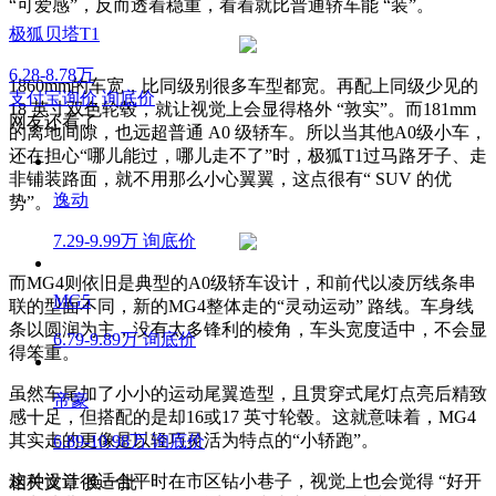
“可爱感”，反而透着稳重，看着就比普通轿车能 “装”。
极狐贝塔T1
6.28-8.78万
1860mm的车宽，比同级别很多车型都宽。再配上同级少见的
支付宝询价
询底价
18 英寸双色轮毂，就让视觉上会显得格外 “敦实”。而181mm
网友还看了
的离地间隙，也远超普通 A0 级轿车。所以当其他A0级小车，
还在担心“哪儿能过，哪儿走不了”时，极狐T1过马路牙子、走
非铺装路面，就不用那么小心翼翼，这点很有“ SUV 的优
逸动
势”。
7.29-9.99万
询底价
而MG4则依旧是典型的A0级轿车设计，和前代以凌厉线条串
MG5
联的型面不同，新的MG4整体走的“灵动运动” 路线。车身线
条以圆润为主，没有太多锋利的棱角，车头宽度适中，不会显
6.79-9.89万
询底价
得笨重。
虽然车尾加了小小的运动尾翼造型，且贯穿式尾灯点亮后精致
帝豪
感十足，但搭配的是却16或17 英寸轮毂。这就意味着，MG4
其实走的更像是以轻巧灵活为特点的“小轿跑”。
6.89-10.98万
询底价
这种设计很适合平时在市区钻小巷子，视觉上也会觉得 “好开
相关文章
换一批