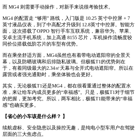
而 MG4 则需要手动操作，对新手来说很考验技术。​
MG4 的配置走 “够用” 路线，入门版是 10.25 英寸中控屏 + 7
英寸液晶仪表，到了中高配才升级到 12.8英寸中控屏。智能方
面，这次搭载了OPPO 智行手车互联系统，兼容华为、苹果、
安卓主流手机系统，加上高通 8155 芯片，车机操作流畅度较
同价位搭载低阶芯片的车型有优势。
而在乘坐舒适方面，MG4虽然也有着带电动遮阳帘的全景天
幕，以及防晒玻璃和后排隐私玻璃。但极狐T1的优势则在
于，有着同级最大的2.34㎡天幕与全开式电动遮阳帘。所以在
露营或者强光通勤时，乘坐体验也会更好。
其实，无论极狐T1还是MG4，都在很看重通过整体的配置水
准，来让给车内成员更多的“幸福感”。只是，极狐T1对于细节
的把握，更加考究。所以，两车相比，极狐T1能带来的“幸福
感”也确实更多。
【省心的小车该是什么样？ 】
续航虚标、安全隐患以及操控无趣，是纯电小型车用户在驾驶
层面的三大焦虑点。