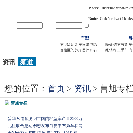
Notice
: Undefined variable: k
Notice
: Undefined variable: des
用户名
密码
记住我
新用户
车型
导
车型级别
新车间谍
视频
降价
选车向导
车
价格区间
汽车图片
排行
经销商
二手车
汽
资讯
频道
新车
|
导购
|
新车间谍
|
降价
|
试驾评测
|
车市访谈
|
改装
|
维修
|
用车
|
您的位置：
首页
>
资讯
> 曹旭专
曹旭专栏
·
普华永道预测明年国内轻型车产量2500万
·
元征联合慧动创想发布白皮书布局车联网
·
吉利全新A级车-谍照 搭1.3T/1.8发动机