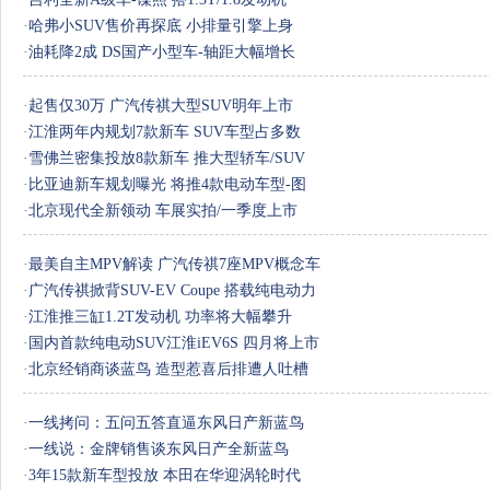
·
哈弗小SUV售价再探底 小排量引擎上身
·
油耗降2成 DS国产小型车-轴距大幅增长
·
起售仅30万 广汽传祺大型SUV明年上市
·
江淮两年内规划7款新车 SUV车型占多数
·
雪佛兰密集投放8款新车 推大型轿车/SUV
·
比亚迪新车规划曝光 将推4款电动车型-图
·
北京现代全新领动 车展实拍/一季度上市
·
最美自主MPV解读 广汽传祺7座MPV概念车
·
广汽传祺掀背SUV-EV Coupe 搭载纯电动力
·
江淮推三缸1.2T发动机 功率将大幅攀升
·
国内首款纯电动SUV江淮iEV6S 四月将上市
·
北京经销商谈蓝鸟 造型惹喜后排遭人吐槽
·
一线拷问：五问五答直逼东风日产新蓝鸟
·
一线说：金牌销售谈东风日产全新蓝鸟
·
3年15款新车型投放 本田在华迎涡轮时代