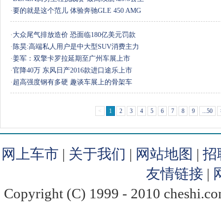
·
要的就是这个范儿 体验奔驰GLE 450 AMG
·
大众尾气排放造价 恐面临180亿美元罚款
·
陈昊:高端私人用户是中大型SUV消费主力
·
姜军：双擎卡罗拉延期至广州车展上市
·
官降40万 东风日产2016款进口途乐上市
·
超高强度钢有多硬 趣谈车展上的骨架车
<
1
2
3
4
5
6
7
8
9
...50
网上车市
|
关于我们
|
网站地图
|
招
友情链接
|
Copyright (C) 1999 - 2010 chesh