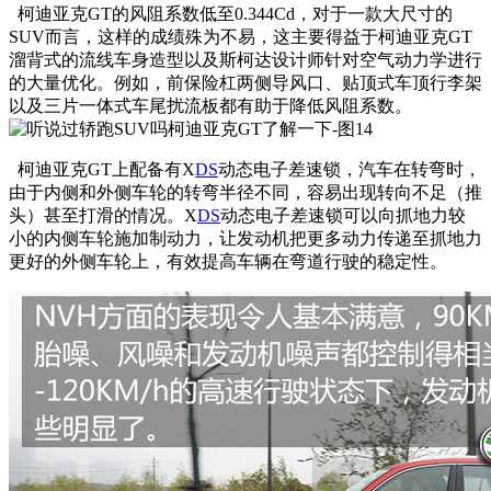
柯迪亚克GT的风阻系数低至0.344Cd，对于一款大尺寸的
SUV而言，这样的成绩殊为不易，这主要得益于柯迪亚克GT
溜背式的流线车身造型以及斯柯达设计师针对空气动力学进行
的大量优化。例如，前保险杠两侧导风口、贴顶式车顶行李架
以及三片一体式车尾扰流板都有助于降低风阻系数。
柯迪亚克GT上配备有X
DS
动态电子差速锁，汽车在转弯时，
由于内侧和外侧车轮的转弯半径不同，容易出现转向不足（推
头）甚至打滑的情况。X
DS
动态电子差速锁可以向抓地力较
小的内侧车轮施加制动力，让发动机把更多动力传递至抓地力
更好的外侧车轮上，有效提高车辆在弯道行驶的稳定性。