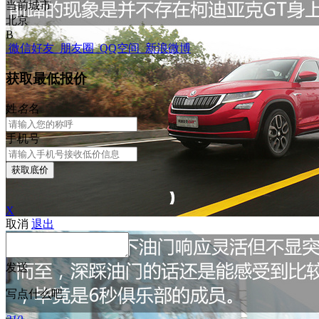
当前城市
北京
B
微信好友
朋友圈
QQ空间
新浪微博
获取最低报价
姓
名
名
手机号
获取底价
X
取消
退出
发送
写点什么吧