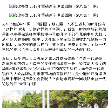
去年“油腻中年男”一词刷爆了朋友圈，也不知道从何时开始有
了这样的说法，听到这样的形容词，让我第一时间联想到的却
是那些左手保温杯右手核桃串且颇具老干部范儿的中年大叔…
从小到大在我的印象里，大众旗下的车型普遍被老气刻板一词
所概括，而这样的形容在当下并不能让消费者买账，全新一代
途锐的推出也是大众用行动来证明革新的一块敲门砖。
近日，我受进口大众汽车之邀远赴珠海体验了全新一代途锐，
新车外观内饰大刀阔斧的变化使我眼前一亮，经过两天深度的
场地+道路试驾后也令我认可了它的实力所在，而全新一代途
锐作为大众品牌迈向未来市场的首款产品，是否能如它所愿博
得当下年轻消费者的喜爱呢？下面请跟随我一同领略全新一代
途锐到底“未来”在哪。