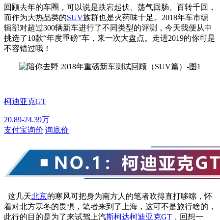
回顾去年的车圈，可以说是跌宕起伏、荡气回肠、百转千回，
而作为大热品类的
SUV
族群也是火药味十足。2018年车市编
辑部对超过300辆新车进行了不同类型的评测，今天我便从中
挑选了10款“年度重磅”车，来一次大盘点。走进2019的你可是
不容错过哦！
柯迪亚克GT
20.89-24.39万
支付宝询价
询底价
这几天
北京
的寒风可把身为南方人的笔者吹得直打哆嗦，怀
着对北方寒冬的畏惧，笔者来到了上海，这可不是旅行啥的，
此行的目的是为了来试驾上汽
斯柯达
柯迪亚克GT
，回想一