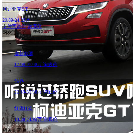
柯迪亚克GT
20.89-24.39万
支付宝询价
询底价
网友还看了
唐新能源
17.98-21.98万
询底价
锐界
22.68-30.98万
询底价
红旗HS5
18.38-24.98万
询底价
相关文章
换一批