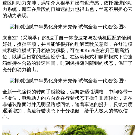
速区间动力充沛，涡轮介入很早并没有迟滞感，依托强进的动
力系统，新车在后段的再加速能力也很出色，丝毫不用担心它
的动力表现。
来自ZF（采埃孚）的8速手自一体变速箱与发动机匹配的恰到
好处，换挡平顺，并且能够很好的理解驾驶员意图，在舒适模
式和标准模式下升档较为积极，可在90Km/h左右升至最高挡
位，以满足日常的燃油经济性。在运动模式和越野模式下变速
箱维持在合适的转速区间，时刻保持随叫随到的状态，保证了
充分的动力输出。
全新一代途锐的转向手感较轻，偏向舒适性调校，中间略带一
些虚位，电动助力的方向盘在行驶状态下操作非常轻松，走在
非铺装路面时并无明显路感回馈，随着车速的提升，反馈力度
逐渐增加，高速行驶状态下十分稳健，给予人极大的驾驭信
心。