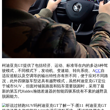
柯迪亚克GT提供了包括经济、运动、标准等在内的多达6种驾
驶模式，不同模式下，发动机、变速箱、转向系统、A
CC
自
适应巡航以及空调等的输出特性亦有所不同，便于应对不同路
况，此外四驱版车型还具有越野模式，虽然柯迪亚克GT定位
于城市SUV，但面对铺装路面和陷车需要脱困时，采用了最
新的第五代Haldex瀚德差速器的智能四驱系统有不素的越野及
脱困能力。
柯迪亚克GT