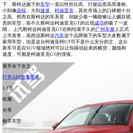
下，斯柯达旗下的
车型
一直以性价比高、行驶品质高而著称。
小到像
晶锐
，大到
速派
、
柯迪亚克
，其在市场上的口碑都十分
之高。然而在斯柯达的车系里，却缺少着一辆能够让人瞩目观
赏的车型，前不久斯柯达柯迪亚克GT的出现
成功
的吸了一波
睛， 上汽斯柯达柯迪亚克GT在刚结束不久的
广州车展
上正式
上市发售，虽然说斯柯达
汽车
这个品牌旗下的车型大多数属于
家用车型，但是这台柯迪亚柯GT可不是什么安分的主，这台
新车可是在SUV领域绝对可以让你躁动起来的横货，颜值和
速度，可都是柯迪亚克GT的强项。
展开余下全文
打开APP查看更多
1.3万
收藏
分享
相关车型