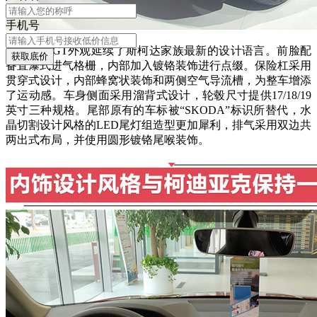
手机号
柯迪亚克GT外观延续了斯柯达家族最新的设计语言。前脸配
获取底价
备直瀑式进气格栅，内部加入镀铬装饰进行点缀。保险杠采用
贯穿式设计，内部蜂窝状装饰和两侧空气导流槽，为整车增添
了运动感。车身侧面采用溜背式设计，轮毂尺寸提供17/18/19
英寸三种规格。尾部原有的车标被“SKODA”标识所替代，水
晶切割设计风格的LED尾灯组造型更加犀利，排气采用双边共
两出式布局，并使用圆形镀铬尾喉装饰。