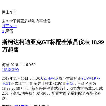
网上车市
去APP了解更多精彩汽车信息
打开APP
<
新闻
斯柯达柯迪亚克GT标配全液晶仪表 18.99
万起售
何鑫
2018-11-16 9:50
168条评论
2018年11月16日，上汽
大众
斯柯达
旗下首款轿跑
SUV
柯迪亚
克GT
正式上市，新车共计推出7款配置
车型
，售价区间为
18.99-26.99万元。新车采用溜背式设计，动力方面搭载1.4T或
2.0T（高/低功率版）发动机，配置方面全系标配全液晶仪表
盘。