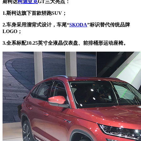
斯柯达
柯迪亚克
GT三大亮点：
1.斯柯达旗下首款轿跑SUV；
2.车身采用溜背式设计，
车尾
“
SKODA
”标识替代传统品牌
LOGO；
3.全系标配10.25英寸全液晶仪表盘、前排桶形运动座椅。