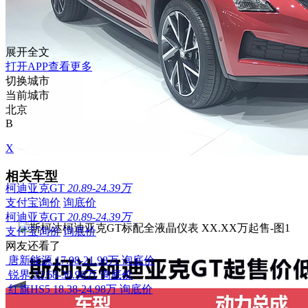
展开全文
打开APP查看更多
切换城市
当前城市
北京
B
X
相关车型
柯迪亚克GT
20.89-24.39万
支付宝询价
询底价
柯迪亚克GT
20.89-24.39万
支付宝询价
询底价
网友还看了
唐新能源
17.98-21.98万
询底价
锐界
22.68-30.98万
询底价
红旗HS5
18.38-24.98万
询底价