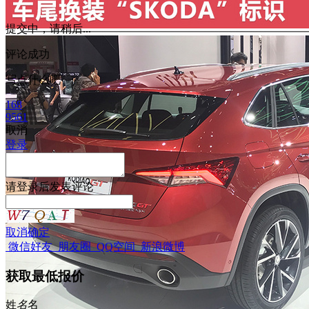
提交中，请稍后...
评论成功
写点什么吧
168
9561
取消
登录
请
登录
后发表评论
取消
确定
微信好友
朋友圈
QQ空间
新浪微博
获取最低报价
姓
名
名