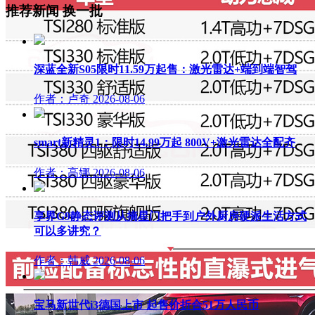
推荐新闻
换一批
深蓝全新S05限时11.59万起售：激光雷达+端到端智驾
作者：卢奇
2026-08-06
smart新精灵1：限时14.99万起 800V+激光雷达全配齐
作者：高娜
2026-08-06
享界G9静态评测从摘星门把手到户外厨房硬派生活方式
可以多讲究？
作者：韩威
2026-08-06
宝马新世代i3德国上市 起售价折合51万人民币