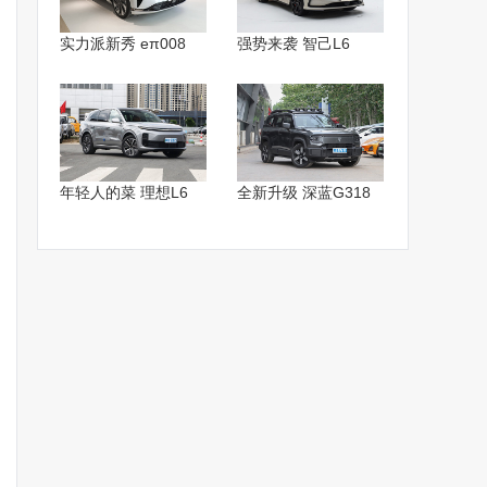
实力派新秀 eπ008
强势来袭 智己L6
年轻人的菜 理想L6
全新升级 深蓝G318