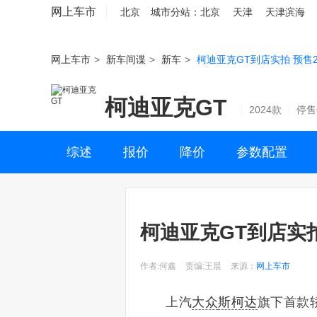
网上车市
北京
城市分站：
北京
天津
天津滨海
网上车市
>
新车间谍
>
新车
>
柯迪亚克GT到店实拍 预售2
柯迪亚克GT
2024款
停售
综述
报价
降价
参数配置
柯迪亚克GT到店实拍
作者:何鑫
责编:王晨
来源：
网上车市
上汽
大众
斯柯达
旗下首款