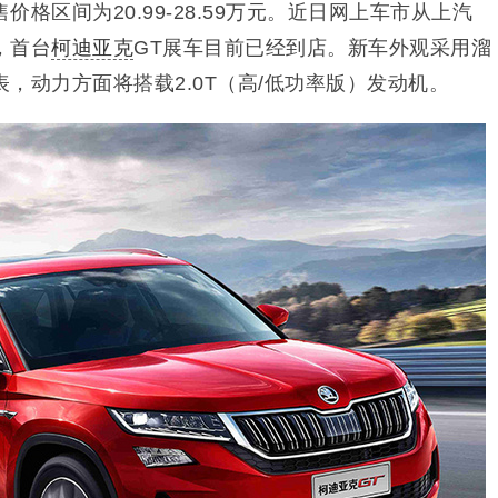
格区间为20.99-28.59万元
。近日网上车市从上汽
，首台
柯迪亚克
GT展车目前已经到店。新车外观采用溜
，动力方面将搭载2.0T（高/低功率版）发动机。