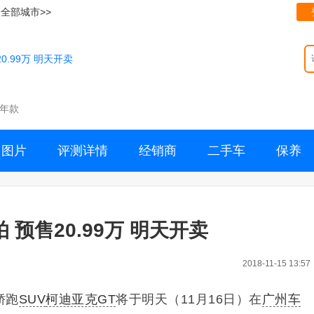
全部城市>>
0.99万 明天开卖
年款
图片
评测详情
经销商
二手车
保养
 预售20.99万 明天开卖
2018-11-15 13:57
轿跑
SUV
柯迪亚克GT
将于明天（
11月16日
）在
广州车