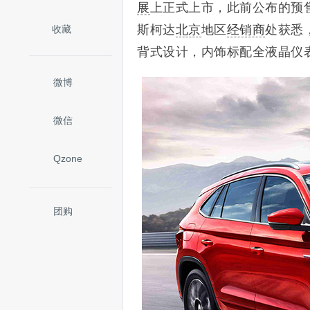
展
上正式上市，
此前公布的预售价
斯柯达
北京
地区
经销商
处获悉
收藏
背式设计，内饰标配全液晶仪表
微博
微信
Qzone
团购