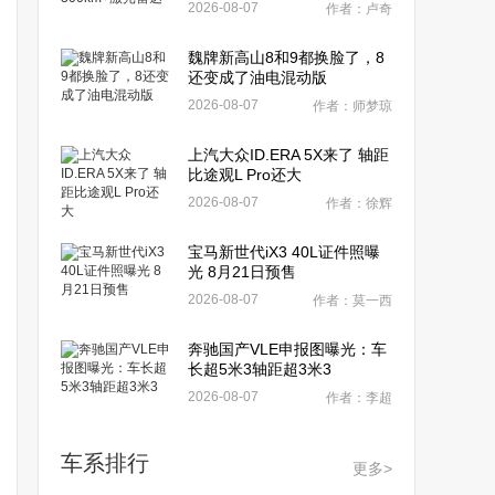
2026-08-07
作者：卢奇
魏牌新高山8和9都换脸了，8
还变成了油电混动版
2026-08-07
作者：师梦琼
上汽大众ID.ERA 5X来了 轴距
比途观L Pro还大
2026-08-07
作者：徐辉
宝马新世代iX3 40L证件照曝
光 8月21日预售
2026-08-07
作者：莫一西
奔驰国产VLE申报图曝光：车
长超5米3轴距超3米3
2026-08-07
作者：李超
车系排行
更多>