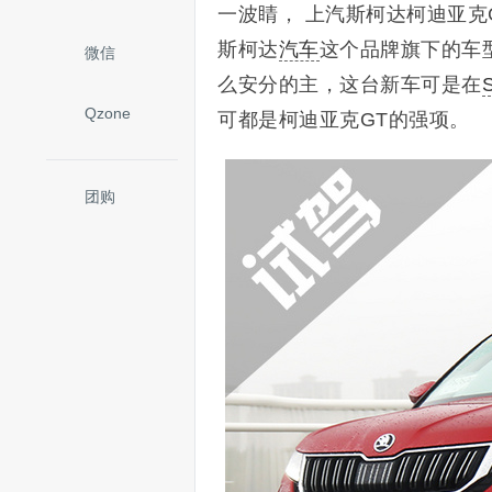
一波睛， 上汽斯柯达柯迪亚克
斯柯达
汽车
这个品牌旗下的车
微信
么安分的主，这台新车可是在
Qzone
可都是柯迪亚克GT的强项。
团购