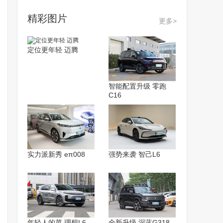
精彩图片
更多>
定位更年轻 迈腾
智能配置升级 零跑
C16
实力派新秀 eπ008
强势来袭 智己L6
年轻人的菜 理想L6
全新升级 深蓝G318