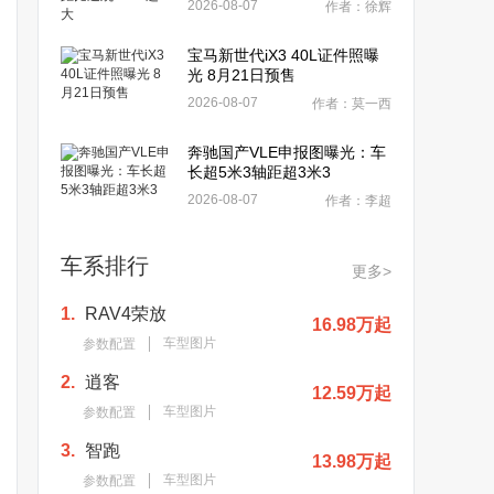
2026-08-07
作者：徐辉
宝马新世代iX3 40L证件照曝
光 8月21日预售
2026-08-07
作者：莫一西
奔驰国产VLE申报图曝光：车
长超5米3轴距超3米3
2026-08-07
作者：李超
车系排行
更多>
1.
RAV4荣放
16.98万起
车型图片
参数配置
2.
逍客
12.59万起
车型图片
参数配置
3.
智跑
13.98万起
车型图片
参数配置