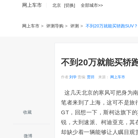
网上车市
北京
[切换]
全部城市>>
网上车市
>
评测导购
>
评测
>
不到20万就能买轿跑SUV
不到20万就能买轿跑
作者:
刘学
责编:
贾玥
来源：
网上车市
这几天北京的寒风可把身为南
笔者来到了上海，这可不是旅
GT，回想一下，斯柯达旗下的
收藏
锐，大到速派、柯迪亚克，其
却缺少着一辆能够让人瞩目观
微博