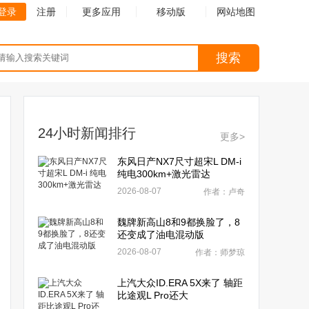
登录
注册
更多应用
移动版
网站地图
搜索
24小时新闻排行
更多>
东风日产NX7尺寸超宋L DM-i
纯电300km+激光雷达
2026-08-07
作者：卢奇
魏牌新高山8和9都换脸了，8
还变成了油电混动版
2026-08-07
作者：师梦琼
上汽大众ID.ERA 5X来了 轴距
比途观L Pro还大