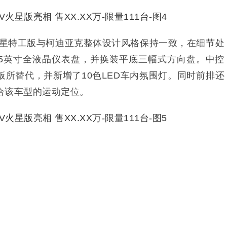
星特工版
与柯迪亚克整体设计风格保持一致，在细节处
25英寸全液晶仪表盘，并换装平底三幅式方向盘。中控
所替代，并新增了10色LED车内氛围灯。同时前排还
合该车型的运动定位。
T
火星特工版
长宽高分别为4634×1883×1649mm，轴
车搭载2.0T高功率版发动机，最大功率为162kW，峰值
配7速湿式双离合变速箱，同时还配备全时四驱系统。