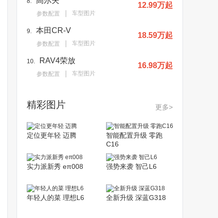
高尔夫
8.
12.99万起
车型图片
参数配置
本田CR-V
9.
18.59万起
车型图片
参数配置
RAV4荣放
10.
16.98万起
车型图片
参数配置
精彩图片
更多>
定位更年轻 迈腾
智能配置升级 零跑
C16
实力派新秀 eπ008
强势来袭 智己L6
年轻人的菜 理想L6
全新升级 深蓝G318