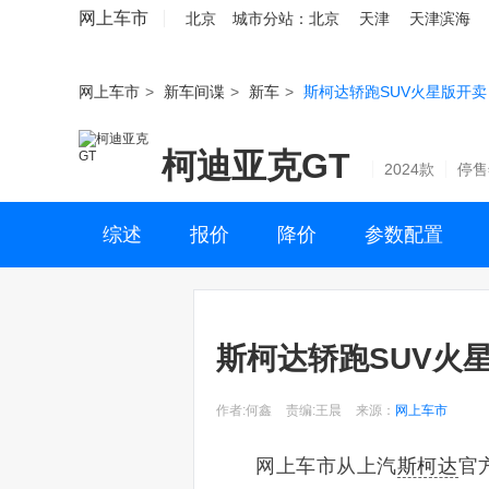
网上车市
北京
城市分站：
北京
天津
天津滨海
网上车市
>
新车间谍
>
新车
>
斯柯达轿跑SUV火星版开卖 售
柯迪亚克GT
2024款
停售
综述
报价
降价
参数配置
斯柯达轿跑SUV火星版
作者:何鑫
责编:王晨
来源：
网上车市
网上车市从上汽
斯柯达
官