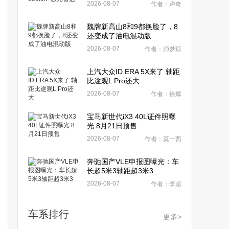
2026-08-07
作者：卢奇
魏牌新高山8和9都换脸了，8
还变成了油电混动版
2026-08-07
作者：师梦琼
上汽大众ID.ERA 5X来了 轴距
比途观L Pro还大
2026-08-07
作者：徐辉
宝马新世代iX3 40L证件照曝
光 8月21日预售
2026-08-07
作者：莫一西
奔驰国产VLE申报图曝光：车
长超5米3轴距超3米3
2026-08-07
作者：李超
车系排行
更多>