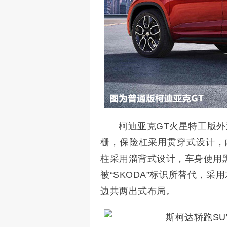
柯迪亚克GT
火星特工版
外
栅，保险杠采用贯穿式设计，
柱采用溜背式设计，车身使用黑
被“SKODA”标识所替代，
边共两出式布局。