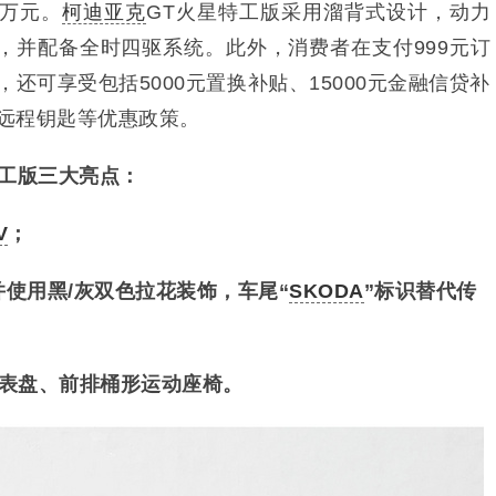
9万元。
柯迪亚克
GT
火星特工版
采用溜背式设计，动力
机，并配备全时四驱系统。
此外，消费者在支付999元订
，还可享受包括5000元置换补贴、15000元金融信贷补
能远程钥匙等优惠政策。
工版
三大亮点：
V
；
并
使用黑/灰双色拉花装饰
，车尾
“
SKODA
”标识替代传
仪表盘、
前排桶形运动座椅。