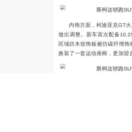
内饰方面，柯迪亚克GT
火
做出调整。新车首次配备10.
区域仿木纹饰板被仿碳纤维饰板
换装了一套运动座椅，更加迎
车身尺寸方面，柯迪亚克G
距为2791mm。动力方面，新
扭矩为350Nm。传动系统匹