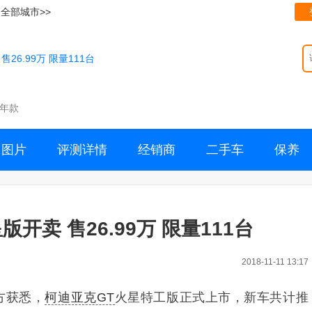
全部城市>>
26.99万 限量111台
年款
图片
评测详情
经销商
二手车
保养
开卖 售26.99万 限量111台
2018-11-11 13:17
方获悉，
柯迪亚克GT
火星特工版正式上市，新车共计推