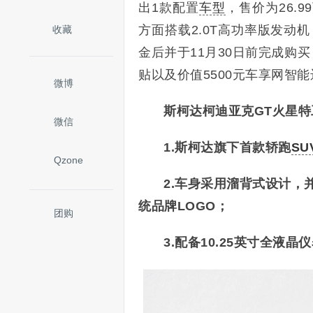
出1款配置
车型
，售价为26.9
方面搭载2.0T高功率版发动
收藏
金后并于11月30日前完成购买
贴
以及
价值5500元车享网智
微博
斯柯达柯迪亚克GT
火星特
微信
1.斯柯达旗下首款轿跑
SU
Qzone
2.车身采用溜背式设计，
统品牌LOGO；
团购
3.配备10.25英寸全液晶