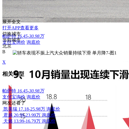
展开全文
打开APP查看更多
切换城市
帕萨特
16.45-30.98万
当前城市
支付宝询价
询底价
北京
B
X
相关车型
帕萨特
16.45-30.98万
支付宝询价
询底价
网友还看了
凯美瑞
17.18-25.98万
询底价
君越
20.99-23.99万
询底价
天籁
13.99-16.79万
询底价