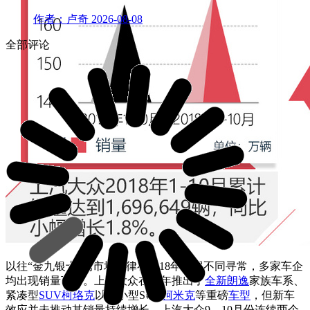
作者：卢奇
2026-08-08
全部评论
以往“金九银十”的市场规律在2018年变得不同寻常，多家车企
均出现销量下滑。
上汽大众在今年推出了
全新朗逸
家族车系、
紧凑型
SUV
柯珞克
以及小型SUV
柯米克
等重磅
车型
，但新车
效应并未推动其销量持续增长。上汽大众9、10月份连续两个