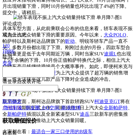
月出现销量下滑，同时10月份销量也环比出现了4%的下降。
提交中，请稍后...
评论成功
具体车型方面，从此前乘联会公布的信息来看，轿车表现不振
成为上汽大众销量下滑的重要原因。今年以来，
写点什么吧
大众POLO
、
帕萨特以及斯柯达品牌旗下的
昕动
、明锐等轿车产品一直不
120
见，多数月份都出现了下滑。刚刚过去的9月份，四款车型合
10866
计销量更是低于去年同期近万辆，同时当家SUV
途观L
也出现
取消
了5千余辆的下滑。10月份正值帕萨特换代之际，相信上汽大
登录
众轿车产品线继续滑坡是个大概率事件。如此，即便柯米克与
柯珞克两款全新
SUV车型
为上汽大众提供了超万辆的销售增
量，也无法抹平这几款产品下降对企业造成的冲击。
请
登录
后发表评论
新车型方面，斯柯达品牌旗下首款轿跑SUV
取消
确定
柯迪亚克GT
将在
广州车展
微信好友
期间正式上市。同时10月31日上汽大众
朋友圈
QQ空间
新浪微博
全新帕萨特
、
全
新帕萨特
插混以及全新紧凑型SUV
途岳
三款新车的密集推
获取最低报价
出，也将进一步推动上汽大众销量回暖。
大家都在看：
最适合一家三口使用的B级车
姓
名
名