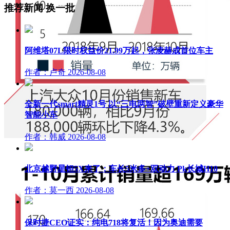
推荐新闻
换一批
阿维塔07L限时权益价21.99万起，张凌赫成首位车主
作者：卢奇
2026-08-08
全新一代smart精灵1号 以“三电两智”破壁重新定义豪华
智能小车
作者：韩威
2026-08-08
北京越野星钽5X来了：车长5米多+双动力 Pk长城H10
作者：莫一西
2026-08-08
保时捷CEO证实：纯电718将复活！因为奥迪需要