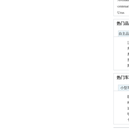
·
Aventad
·
centenar
·
Urus
热门品
自主品
热门车
小型