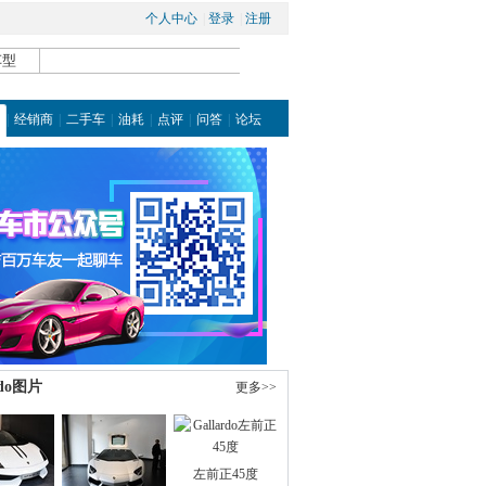
个人中心
| 
登录
| 
注册
|
经销商
|
二手车
|
油耗
|
点评
|
问答
|
论坛
rdo图片
更多>>
左前正45度