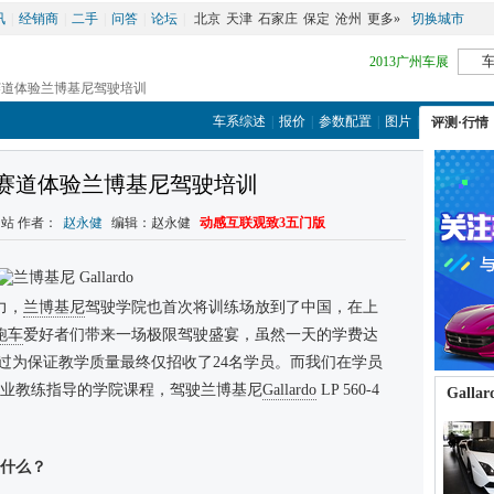
讯
|
经销商
|
二手
|
问答
|
论坛
|
北京
天津
石家庄
保定
沧州
更多»
切换城市
2013广州车展
 F1赛道体验兰博基尼驾驶培训
车系综述
|
报价
|
参数配置
|
图片
|
评测·行情
F1赛道体验兰博基尼驾驶培训
市网站 作者：
赵永健
 编辑：赵永健 
动感互联观致3五门版
力，
兰博基尼
驾驶学院也首次将训练场放到了中国，在上
跑车
爱好者们带来一场极限驾驶盛宴，虽然一天的学费达
不过为保证教学质量最终仅招收了24名学员。而我们在学员
专业教练指导的学院课程，驾驶兰博基尼
Gallardo
 LP 560-4
Galla
。
到什么？