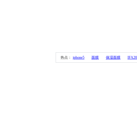
 热点： 
iphone5
面膜
保湿面膜
IFA20