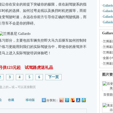
能让你在安全的前提下突破你的极限，坐在副驾驶系的指
·
Gallar
车时机的选择、如何过弯走线以及换挡时机把握等，而前
·
S90
Gallar
·
XC90
Gallar
改变驾驶时速，永远在你前方引导你正确的驾驶线路，而
·
Gallar
引导车不会是你的障碍。
Galla
练习部分，主要包括车辆失控即大马力后驱车如何控制转
·
兰博基
个练习更能用到我们的实际驾驶当中，即使你的座驾并不
·
兰博基尼
·
兰博基尼
是马上进入实际驾驶培训体验吧！
·
全新小牛
·
兰博基尼
月供123元起
试驾路虎送礼品
图片资
2
3
4
5
6
下一页
盘上的←或→可以直接翻页
百变甜
论
收藏
移动版
分享到：