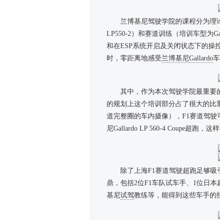
兰博基尼驾驶学院的课程分为理
LP550-2）和赛道训练（培训车型为Gal
和在ESP系统开启及关闭状态下的
时，零距离地感受
兰博基尼Gallardo
车
其中，作为本次驾驶学院最重要
的规划上这个培训部分占了很大的比
道完整圈的车内摄像），F1赛道驾
尼Gallardo LP 560-4 Coup
除了上海F1赛道驾驶超跑足够吸
鼎，包括2位F1车队试车手、1位日本超
基尼
试驾
教练等，能得到这些车手的