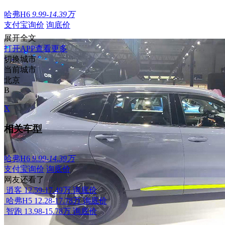
哈弗H6
9.99-14.39万
支付宝询价
询底价
展开全文
打开APP查看更多
切换城市
当前城市
北京
B
X
相关车型
哈弗H6
9.99-14.39万
支付宝询价
询底价
网友还看了
逍客
12.59-17.49万
询底价
哈弗H5
12.28-17.78万
询底价
智跑
13.98-15.78万
询底价