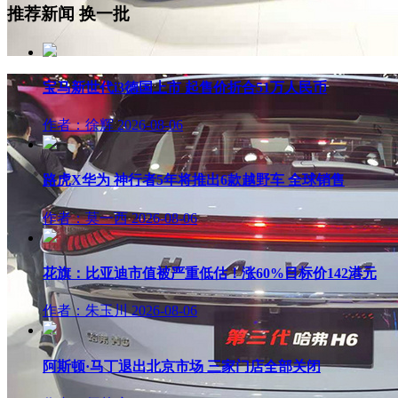
推荐新闻
换一批
宝马新世代i3德国上市 起售价折合51万人民币
作者：徐辉
2026-08-06
路虎X华为 神行者5年将推出6款越野车 全球销售
作者：莫一西
2026-08-06
花旗：比亚迪市值被严重低估！涨60%目标价142港元
作者：朱玉川
2026-08-06
阿斯顿·马丁退出北京市场 三家门店全部关闭