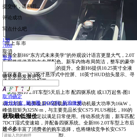
提交中，请稍后...
评论成功
写点什么吧
138
7600
取消
哈弗全新H6“东方式未来美学”的外观设计语言更显大气，2.0T
登录
车型将提供高阶灰专属配色。新车内饰布局简洁，整车的豪华
感、科技感都得到了明显的提升。全新H6提供10.25英寸全液
晶仪表盘、12.3英寸悬浮式中控屏、10英寸HUD抬头显示、寻
请
登录
后发表评论
迹倒车等丰富的配置。
取消
确定
微信好友
朋友圈
QQ空间
新浪微博
动力方面，哈弗全新H6搭载的2.0T发动机最大功率为16kW，
峰值扭矩为325N·m，与主要竞品长安CS75 PLUS相比，H6的
获取最低报价
动力稍弱，但也足以满足日常使用。传动系统方面，新车匹配
7DCT湿式变速箱，并配备四驱系统。全新H6 2.0T车型上市后
姓
名
名
进一步丰富了消费者的购车选择，也将继续竞争长安CS75
PLUS、吉利博越PRO等车型。