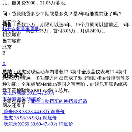
元、服务费3000，21.05万落地。​
问：
贷款能贷多少？期限是多久？是2年就能提前还了吗？​
展开全文
销售：
贷款13万，期限可以选5年。15个月就可以提前还。5年
打开APP查看更多
的话利息一共是1.95万，首付8.05万，月供2490元。​
切换城市
当前城市
北京
B
X
总结：
路虎发现运动车内搭载12.3英寸全液晶仪表与11.4英寸
相关车型
悬浮式中控屏，多功能方向盘集成了驾驶辅助和语音控制等多
种功能；全系标配Meridian英国之宝音响，e+娱乐互联系统搭
载了高通骁龙SA8155P独立芯片。
发现运动版
38.83-41.98万
支付宝询价
询底价
大家都在看：
哪些自动挡车的换挡最舒适
网友还看了
蔚来ES8
38.28-44.68万
询底价
傲虎
35.98-35.98万
询底价
沃尔沃XC60
39.69-47.49万
询底价