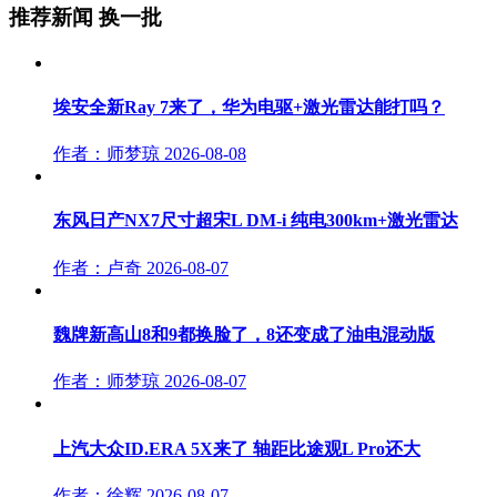
推荐新闻
换一批
埃安全新Ray 7来了，华为电驱+激光雷达能打吗？
作者：师梦琼
2026-08-08
东风日产NX7尺寸超宋L DM-i 纯电300km+激光雷达
作者：卢奇
2026-08-07
魏牌新高山8和9都换脸了，8还变成了油电混动版
作者：师梦琼
2026-08-07
上汽大众ID.ERA 5X来了 轴距比途观L Pro还大
作者：徐辉
2026-08-07