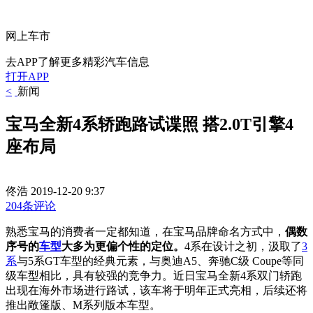
网上车市
去APP了解更多精彩汽车信息
打开APP
<
新闻
宝马全新4系轿跑路试谍照 搭2.0T引擎4
座布局
佟浩
2019-12-20 9:37
204条评论
熟悉宝马的消费者一定都知道，在宝马品牌命名方式中，
偶数
序号的
车型
大多为更偏个性的定位。
4系在设计之初，汲取了
3
系
与5系GT车型的经典元素，与奥迪A5、奔驰C级 Coupe等同
级车型相比，具有较强的竞争力。近日宝马全新4系双门轿跑
出现在海外市场进行路试，该车将于明年正式亮相，后续还将
推出敞篷版、M系列版本车型。