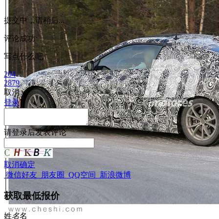
提交中，请稍后...
评论成功
写点什么吧
204
2879
取消
登录
请
登录
后发表评论
取消
确定
微信好友
朋友圈
QQ空间
新浪微博
获取最低报价
姓
名
名