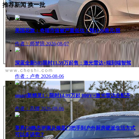
推荐新闻
换一批
美国花旗：奇瑞市值被严重低估！预计36港元/股
作者：师梦琼
2026-08-07
深蓝全新S05限时11.59万起售：激光雷达+端到端智驾
作者：卢奇
2026-08-06
smart新精灵1：限时14.99万起 800V+激光雷达全配齐
作者：高娜
2026-08-06
享界G9静态评测从摘星门把手到户外厨房硬派生活方式
可以多讲究？