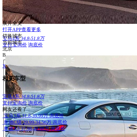
展开全文
打开APP查看更多
切换城市
宝马4系
34.8-51.8万
当前城市
支付宝询价
询底价
北京
B
X
相关车型
宝马4系
34.8-51.8万
支付宝询价
询底价
网友还看了
宝马3系
31.8-39.99万
询底价
奔驰C级
29.99-34.56万
询底价
奥迪A5
37.98-49.88万
询底价