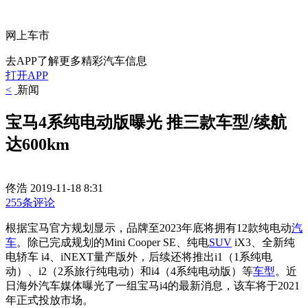
网上车市
去APP了解更多精彩汽车信息
打开APP
<
新闻
宝马4系纯电动版曝光 推三款车型/续航
达600km
佟浩
2019-11-18 8:31
255条评论
根据宝马官方规划显示，品牌至2023年底将拥有12款纯电动
汽
车
。除已完成规划的Mini Cooper SE、纯电
SUV
iX3、全新纯
电轿车 i4、iNEXT量产版外，后续还将推出i1（1系纯电
动）、i2（2系旅行纯电动）和i4（4系纯电动版）等
车型
。近
日海外汽车媒体曝光了一组宝马i4的最新消息，该车将于2021
年正式投放市场。