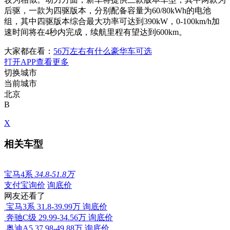
后驱，一款为四驱版本，分别配备容量为60/80kWh的电池
组，其中四驱版本综合最大功率可达到390kW，0-100km/h加
速时间将在4秒内完成，续航里程有望达到600km。
大家都在看：
56万左右有什么豪华车可选
打开APP查看更多
切换城市
当前城市
北京
B
X
相关车型
宝马4系
34.8-51.8万
支付宝询价
询底价
网友还看了
宝马3系
31.8-39.99万
询底价
奔驰C级
29.99-34.56万
询底价
奥迪A5
37.98-49.88万
询底价