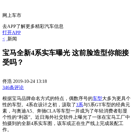
网上车市
去APP了解更多精彩汽车信息
打开APP
<
新闻
宝马全新4系实车曝光 这前脸造型你能接
受吗？
佟浩
2019-10-24 13:18
346条评论
根据宝马品牌命名方式的特点，偶数序号的
车型
大多为更具个
性的车型。4系在设计之初，汲取了
3系
与5系GT车型的经典元
素，与奥迪A5、奔驰CLA等车型一并成为了年轻消费者彰显
个性的“利器”。近日海外社交软件上曝光了一张在宝马工厂中
拍摄到的全新4系实车图，该车或正在生产线上完成装配工
作。