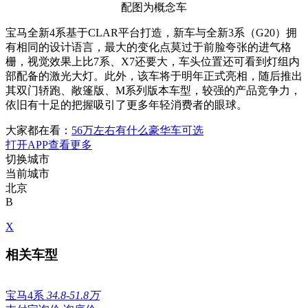
配图为概念车
宝马全新4系基于CLAR平台打造，新车与全新3系（G20）拥
有相同的设计语言，最大的变化点莫过于前脸夸张的进气格
栅，视觉效果上比7系、X7还要大，车头位置还可看到灯组内
部配备的激光大灯。此外，该车将于明年正式亮相，随后推出
其双门轿跑、敞篷版、M系列版本车型，较强的产品竞争力，
依旧有十足的把握吸引了更多年轻消费者的眼球。
大家都在看：
56万左右有什么豪华车可选
打开APP查看更多
切换城市
当前城市
北京
B
X
相关车型
宝马4系
34.8-51.8万