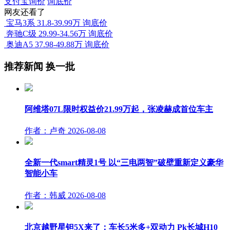
支付宝询价
询底价
网友还看了
宝马3系
31.8-39.99万
询底价
奔驰C级
29.99-34.56万
询底价
奥迪A5
37.98-49.88万
询底价
推荐新闻
换一批
阿维塔07L限时权益价21.99万起，张凌赫成首位车主
作者：卢奇
2026-08-08
全新一代smart精灵1号 以“三电两智”破壁重新定义豪华
智能小车
作者：韩威
2026-08-08
北京越野星钽5X来了：车长5米多+双动力 Pk长城H10