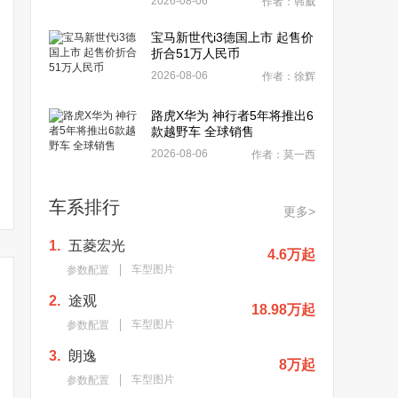
2026-08-06
作者：韩威
宝马新世代i3德国上市 起售价
折合51万人民币
2026-08-06
作者：徐辉
路虎X华为 神行者5年将推出6
款越野车 全球销售
2026-08-06
作者：莫一西
车系排行
更多>
1.
五菱宏光
4.6万起
车型图片
参数配置
2.
途观
18.98万起
车型图片
参数配置
3.
朗逸
8万起
车型图片
参数配置