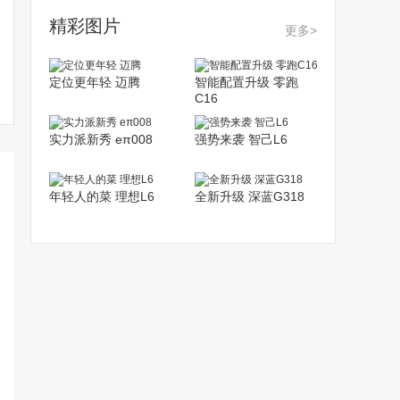
精彩图片
更多>
定位更年轻 迈腾
智能配置升级 零跑
C16
实力派新秀 eπ008
强势来袭 智己L6
年轻人的菜 理想L6
全新升级 深蓝G318