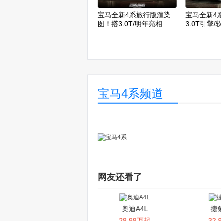
宝马全新4系旅行版渲染
宝马全新4
图！搭3.0T/明年亮相
3.0T引擎
宝马4系频道
宝马全新4系谍照曝光 搭
宝马全新4
2.0T引擎/推插混车型
激光大灯/
网友还看了
奥迪A4L
捷
28.98万起
32