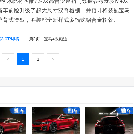
m，传动系统将匹配7速双离合变速箱（数据参考现款M4双
新车前脸升级了超大尺寸双肾格栅，并预计将装配宝马
溜背式造型，并装配全新样式多辐式铝合金轮毂。
T/即将亮相
第2页
:
宝马4系频道
<
1
2
>