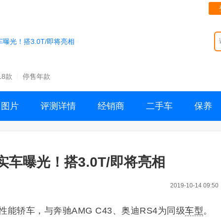
曝光！搭3.0T/即将亮相
18款
停售年款
图片
评测详情
经销商
二手车
保养
车曝光！搭3.0T/即将亮相
2019-10-14 09:50
能轿车，与奔驰AMG C43、奥迪RS4为同级
车型
。