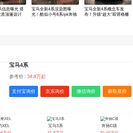
系信息曝光 搭
宝马全新4系渲染图曝
宝马全新4系概念车发
/软质顶篷设计
光！酷似小号8系/pk奔驰
布！升级“超大”双肾格栅
C级
系轿跑曝光 配
宝马“小号”8系谍照！下月
宝马全新4系信息曝光 将
后续推敞篷版
亮相/竞争奔驰C级
推旅行版车型下月亮相
宝马4系
参考价 :
34.8万起
支付宝询价
京东询价
微信询价
获取底价
豹XEL
宝马3系
奔驰C级
.98万起
31.8万起
30.46万起