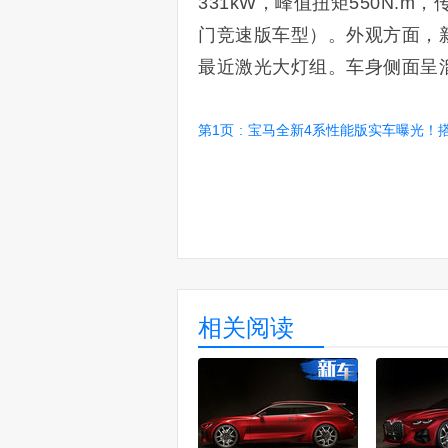
331kW，峰值扭矩550N.
门竞速版车型）。外观方面，
最近激光大灯组。车身侧面呈
第1页
:
宝马全新4系性能版实车曝光！搭3.0
相关阅读