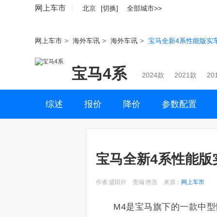
网上车市
北京
[切换]
全部城市>>
网上车市
>
海外车讯
>
海外车讯
>
宝马全新4系性能版实车
宝马4系
2024款
2021款
20
综述
报价
降价
参数配置
宝马全新4系性能版实
作者:盛田肸
责编:佟浩
来源：
网上车市
M4是宝马旗下的一款中型性