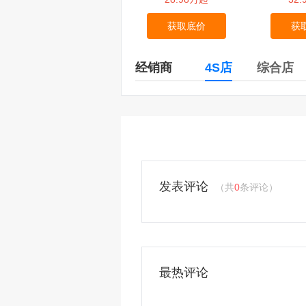
获取底价
获
经销商
4S店
综合店
发表评论
（共
0
条评论）
最热评论