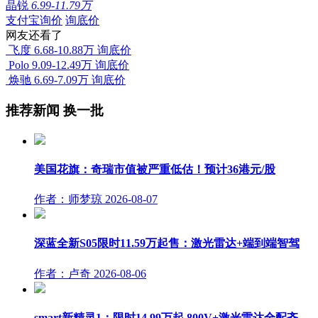
晶锐
6.99-11.79万
支付宝询价
询底价
网友还看了
飞度
6.68-10.88万
询底价
Polo
9.09-12.49万
询底价
焕驰
6.69-7.09万
询底价
推荐新闻
换一批
美国花旗：奇瑞市值被严重低估！预计36港元/股
作者：师梦琼
2026-08-07
深蓝全新S05限时11.59万起售：激光雷达+端到端智驾
作者：卢奇
2026-08-06
smart新精灵1：限时14.99万起 800V+激光雷达全配齐