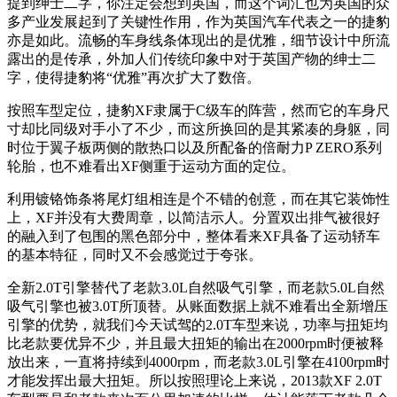
提到绅士二字，你注定会想到英国，而这个词汇也为英国的众
多产业发展起到了关键性作用，作为英国汽车代表之一的捷豹
亦是如此。流畅的车身线条体现出的是优雅，细节设计中所流
露出的是传承，外加人们传统印象中对于英国产物的绅士二
字，使得捷豹将“优雅”再次扩大了数倍。
按照车型定位，捷豹XF隶属于C级车的阵营，然而它的车身尺
寸却比同级对手小了不少，而这所换回的是其紧凑的身躯，同
时位于翼子板两侧的散热口以及所配备的倍耐力P ZERO系列
轮胎，也不难看出XF侧重于运动方面的定位。
利用镀铬饰条将尾灯组相连是个不错的创意，而在其它装饰性
上，XF并没有大费周章，以简洁示人。分置双出排气被很好
的融入到了包围的黑色部分中，整体看来XF具备了运动轿车
的基本特征，同时又不会感觉过于夸张。
全新2.0T引擎替代了老款3.0L自然吸气引擎，而老款5.0L自然
吸气引擎也被3.0T所顶替。从账面数据上就不难看出全新增压
引擎的优势，就我们今天试驾的2.0T车型来说，功率与扭矩均
比老款要优异不少，并且最大扭矩的输出在2000rpm时便被释
放出来，一直将持续到4000rpm，而老款3.0L引擎在4100rpm时
才能发挥出最大扭矩。所以按照理论上来说，2013款XF 2.0T