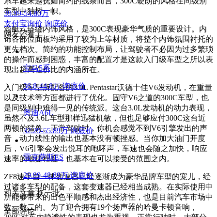
系车越来越抚媚简约的线条而言，300C硬朗的风格在同级别
车型中独树一帜。
39.99-54.80万
支付宝询价
询底价
游艇式环绕内饰风格，是300C表现豪华气质的重要设计。内
网友还看了
饰各部位面板均采用了较为上等材质，将整个内饰氛围衬托的
更先档次。简约的功能控制布局，让驾驶者不必因为过多繁琐
的操作而感到困惑，丰富的配置才是这款入门级车型之所以表
宝马5系
现出超高性价比的内涵所在。
36.8-44.8万
询底价
入门级车型所配备的3.0L Pentastar沃德十佳V6发动机，在重量
以及技术等方面都进行了优化。固守V6之道的300C车型，也
是同级别中难得一见的传统派。这台3.0L发动机的动力表现，
奥迪A6L
虽然不及3.6L车型那样迅猛机敏，但也足够应付300C这台近
两顿的猛兽。正常驾驶时，你机会感觉不到V6引擎发出的声
32.29-55.89万
询底价
音，动力线性的输出也基本没有顿挫感。当你加大油门开度
后，V6引擎会发出悦耳的咆哮声，车速也会随之加快，响应
雷克萨斯ES
速率的敏捷程度，也基本在可以接受的范围之内。
29.99-48.89万
询底价
ZF8速手自一体变速器已经逐渐成为豪华品牌车型的宠儿，经
过诸多车型的配备，这套变速器已经相当成熟。在实际使用中
相关文章
换一批
所能够带来的出色平顺感和杰出经济性，也是目前汽车市场中
数一数二的。为了迎合拥有19个扬声器的哈曼卡顿音响，
全部评论