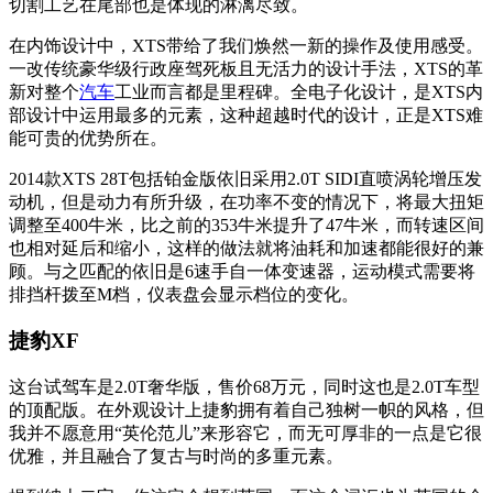
切割工艺在尾部也是体现的淋漓尽致。
在内饰设计中，XTS带给了我们焕然一新的操作及使用感受。
一改传统豪华级行政座驾死板且无活力的设计手法，XTS的革
新对整个
汽车
工业而言都是里程碑。全电子化设计，是XTS内
部设计中运用最多的元素，这种超越时代的设计，正是XTS难
能可贵的优势所在。
2014款XTS 28T包括铂金版依旧采用2.0T SIDI直喷涡轮增压发
动机，但是动力有所升级，在功率不变的情况下，将最大扭矩
调整至400牛米，比之前的353牛米提升了47牛米，而转速区间
也相对延后和缩小，这样的做法就将油耗和加速都能很好的兼
顾。与之匹配的依旧是6速手自一体变速器，运动模式需要将
排挡杆拨至M档，仪表盘会显示档位的变化。
捷豹XF
这台试驾车是2.0T奢华版，售价68万元，同时这也是2.0T车型
的顶配版。在外观设计上捷豹拥有着自己独树一帜的风格，但
我并不愿意用“英伦范儿”来形容它，而无可厚非的一点是它很
优雅，并且融合了复古与时尚的多重元素。