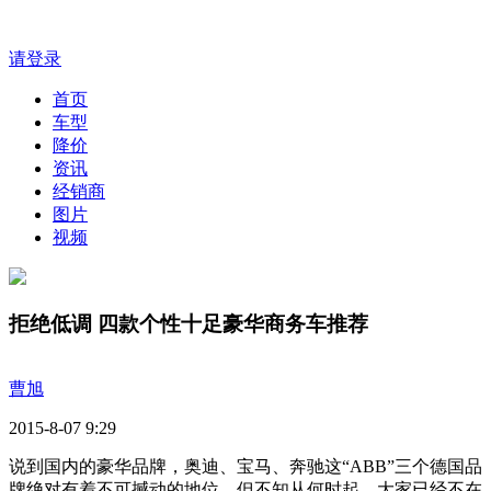
请登录
首页
车型
降价
资讯
经销商
图片
视频
拒绝低调 四款个性十足豪华商务车推荐
曹旭
2015-8-07 9:29
说到国内的豪华品牌，奥迪、宝马、奔驰这“ABB”三个德国品
牌绝对有着不可撼动的地位。但不知从何时起，大家已经不在