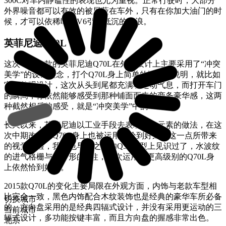
300C对车内静谧性的表现也尤为重视。正常行驶时，大部分
外界噪音都可以有效的被屏蔽在车外，只有在你加大油门的时
候，才可以依稀听到V6引擎低沉的声浪。
英菲尼迪Q70L
这次中期改款的英菲尼迪Q70L在外观设计上主要采用了“冲突
美学”的设计理念，打个Q70L身上简单的比喻来说明，就比如
它的外观设计，这次从头到尾都充满着运动气息，而打开车门
的瞬间，你依然能够感受到那种铺面而来的商务豪华感，这两
种截然相反的感受，就是“冲突美学”中的一部分。
长久以来，英菲尼迪以工业手段去表现自然元素的做法，在这
次中期改款的Q70L身上也被运用的恰到好处，这一点所带来
的视觉体验，我们也早在之前的Q50车型上见识过了，水波纹
的进气格栅与弯月形的C柱，再次运用到更高级别的Q70L身
上依然恰到好处。
2015款Q70L的变化主要局限在外观方面，内饰与老款车型相
比完全一致，黑色内饰配合木纹装饰也是经典的豪华车所必备
切换城市
的。方向盘采用的是经典四辐式设计，并没有采用更运动的三
当前城市
辐式设计，多功能按键丰富，而且方向盘的握感非常出色。
北京