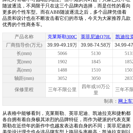
随波逐流，不局限于只在这三个品牌内选择，而是任性的看向
更多的个性车型。而在ABB随波逐流之后，多个品牌凭借着
品质和设计也在不断攻击着它们的市场，今天为大家推荐几款
优秀的个性商务车。
产品名称
克莱斯勒
300C
英菲尼迪Q70L
凯迪拉克
厂商指导价(万元)
39.99-49.19万
39.98-74.58万
34.99-4
长(mm)
5066
5130
513
宽(mm)
1902
1845
185
高(mm)
1488
1510
150
轴距(mm)
3052
3050
283
四年或10万公
保修里程
三年不限公里
三年不
里
制表：
网上车
从表格中能够看到，克莱斯勒、英菲尼迪、凯迪拉克和捷豹都
各自拥有着自身极其浓烈的品牌特征，而作为硬派的代表克莱
斯勒在近些年的新作中也越发表达着自身的不同；英菲尼迪的
美学设计理念也令该品牌车型上路回头率极高；凯迪拉克则以