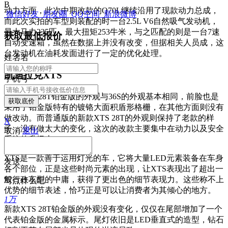
B
动力方面，此次中期改款的Q70L继续沿用了现款动力总成，
微信好友
朋友圈
QQ空间
新浪微博
而此次实拍的车型则装配的时一台2.5L V6自然吸气发动机，
最大马力235匹，最大扭矩253牛米，与之匹配的则是一台7速
获取最低报价
自动变速箱，虽然在数据上并没有改变，但据相关人员成，这
台发动机在油耗发面进行了一定的优化处理。
姓
名
名
凯迪拉克XTS
手机号
新款XTS 28T铂金版的外观与36S的外观基本相同，前脸也是
获取底价
采用了铂金版特有的镀铬大面积盾形格栅，在其他方面则没有
做改动。而普通版的新款XTS 28T的外观则保持了老款的样
X
子，没有做太大的变化，这次的改款主要集中在动力以及安全
取消
退出
系统的升级上。
XTS是一款善于运用灯光的车，它将大量LED元素装备在车身
发送
各个部位，正是这些时尚元素的出现，让XTS表现出了超出一
般行政车型的中庸，获得了更出色的细节表现力。这些称不上
写点什么吧
优势的细节表述，恰巧正是可以让消费者为其倾心的地方。
1万
新款XTS 28T铂金版的外观没有变化，仅仅在尾部增加了一个
代表铂金版的金属标示。尾灯依旧是LED垂直式的造型，钻石