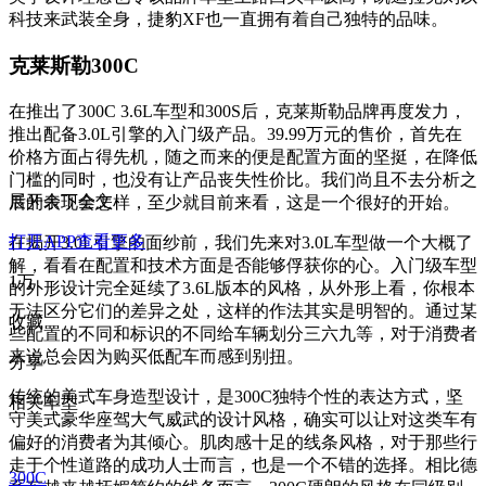
科技来武装全身，捷豹XF也一直拥有着自己独特的品味。
克莱斯勒300C
在推出了300C 3.6L车型和300S后，克莱斯勒品牌再度发力，
推出配备3.0L引擎的入门级产品。39.99万元的售价，首先在
价格方面占得先机，随之而来的便是配置方面的坚挺，在降低
门槛的同时，也没有让产品丧失性价比。我们尚且不去分析之
展开余下全文
后的表现会怎样，至少就目前来看，这是一个很好的开始。
打开APP查看更多
在揭开3.0L引擎的面纱前，我们先来对3.0L车型做一个大概了
解，看看在配置和技术方面是否能够俘获你的心。入门级车型
1万
的外形设计完全延续了3.6L版本的风格，从外形上看，你根本
无法区分它们的差异之处，这样的作法其实是明智的。通过某
收藏
些配置的不同和标识的不同给车辆划分三六九等，对于消费者
来说总会因为购买低配车而感到别扭。
分享
传统的美式车身造型设计，是300C独特个性的表达方式，坚
相关车型
守美式豪华座驾大气威武的设计风格，确实可以让对这类车有
偏好的消费者为其倾心。肌肉感十足的线条风格，对于那些行
走于个性道路的成功人士而言，也是一个不错的选择。相比德
300C