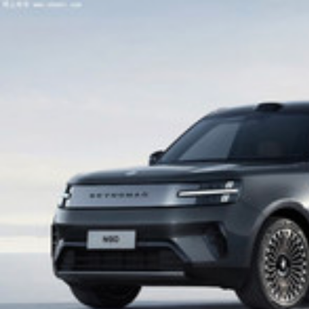
网上车市
北京
[切换]
全部城市>>
网上车市
>
资讯首页
>
新车探秘
>
车企新车规划
车企新车规划
路虎X华为 神行者5年将推出6款越野车 全球销售
莫一西
· 70条评论
撞名理想！东风风神L8Y/L8+/L9十几万给激光雷达
师梦琼
· 71条评论
上汽通用续约20年 五年推出30款新能源车
卢奇
· 55条评论
宝马官宣：国产新世代X5明年上市，汽油、纯电同时出
徐辉
· 420条评论
福特烈马“换”吉利插混！双方合资！跨界SUV联合研发
徐辉
· 57条评论