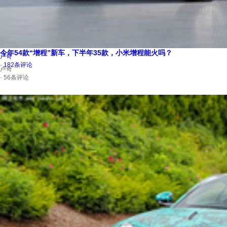
福特官宣：代工吉利！
师梦琼
· 70条评论
雷克萨斯国产车，全系配：华为！乾崑智驾+鸿蒙座舱
今年54款“增程”新车，下半年35款，小米增程能火吗？
卢奇
· 182条评论
卢奇
· 56条评论