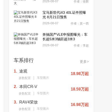
2026-08-07
作者：徐辉
宝马新世代iX3 40L证件照曝
光 8月21日预售
2026-08-07
作者：莫一西
奔驰国产VLE申报图曝光：车
长超5米3轴距超3米3
2026-08-07
作者：李超
车系排行
更多>
1.
途观
18.98万起
车型图片
参数配置
2.
本田CR-V
18.59万起
车型图片
参数配置
3.
RAV4荣放
16.98万起
车型图片
参数配置