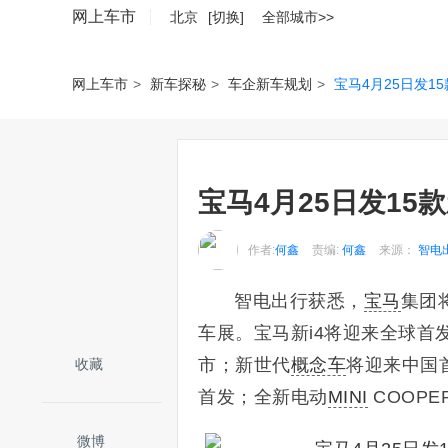
网上车市
北京
[切换]
全部城市>>
网上车市
>
新车探秘
>
车企新车规划
>
宝马4月25日发1
宝马4月25日发15
作者:
何鑫
责编:
何鑫
来源：
智电
智电出行获悉，
宝马
集团
车展。宝马新i4将迎来全球首
市；新世代
概念车
将迎来中国
收藏
首发；全新电动
MINI
COOP
微博