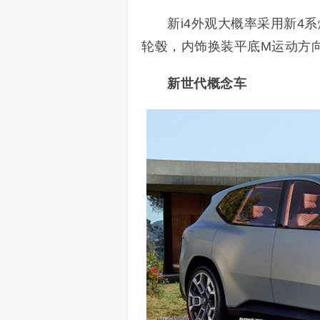
新i4外观大概率采用新4
轮毂，内饰换装平底M运动方
新世代概念车