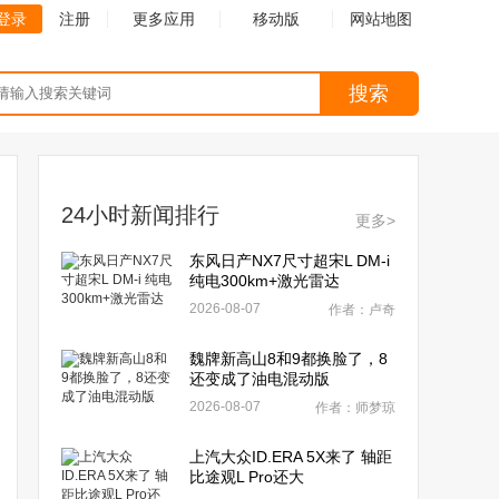
登录
注册
更多应用
移动版
网站地图
搜索
24小时新闻排行
更多>
东风日产NX7尺寸超宋L DM-i
纯电300km+激光雷达
2026-08-07
作者：卢奇
魏牌新高山8和9都换脸了，8
还变成了油电混动版
2026-08-07
作者：师梦琼
上汽大众ID.ERA 5X来了 轴距
比途观L Pro还大