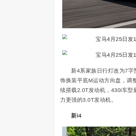
新4系家族日行灯改为7
饰换装平底M运动方向盘，调整空
续搭载2.0T发动机，430i
力更强的3.0T发动机。
新i4