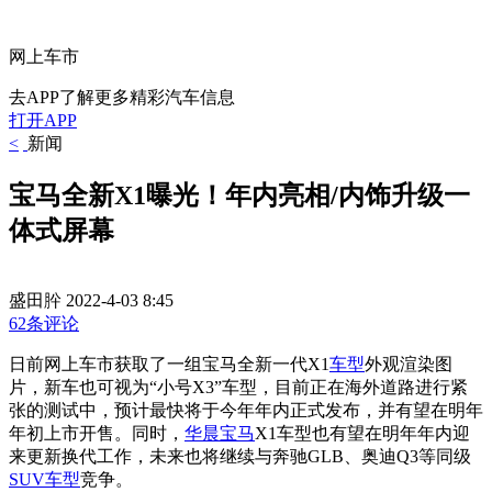
网上车市
去APP了解更多精彩汽车信息
打开APP
<
新闻
宝马全新X1曝光！年内亮相/内饰升级一
体式屏幕
盛田肸
2022-4-03 8:45
62条评论
日前网上车市获取了一组宝马全新一代X1
车型
外观渲染图
片，新车也可视为“小号X3”车型，目前正在海外道路进行紧
张的测试中，预计最快将于今年年内正式发布，并有望在明年
年初上市开售。同时，
华晨宝马
X1车型也有望在明年年内迎
来更新换代工作，未来也将继续与奔驰GLB、奥迪Q3等同级
SUV车型
竞争。