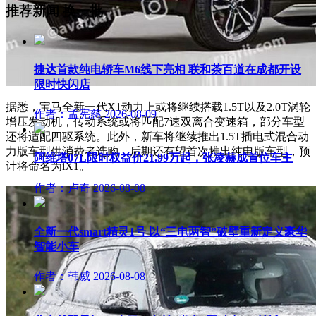
推荐新闻
换一批
捷达首款纯电轿车M6线下亮相 联和茶百道在成都开设
限时快闪店
据悉，宝马全新一代X1动力上或将继续搭载1.5T以及2.0T涡轮
作者：孟宪慈
2026-08-09
增压发动机，传动系统或将匹配7速双离合变速箱，部分车型
还将适配四驱系统。此外，新车将继续推出1.5T插电式混合动
力版车型供消费者选购，后期还有望首次推出纯电版车型，预
阿维塔07L限时权益价21.99万起，张凌赫成首位车主
计将命名为iX1。
作者：卢奇
2026-08-08
全新一代smart精灵1号 以“三电两智”破壁重新定义豪华
智能小车
作者：韩威
2026-08-08