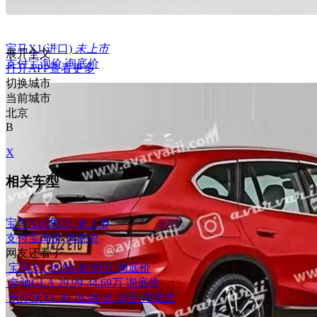
宝马X1(进口)
未上市
展开全文
支付宝询价
询底价
打开APP查看更多
切换城市
当前城市
北京
B
X
相关车型
宝马X1(进口)
未上市
支付宝询价
询底价
网友还看了
宝马X1
28.89-40.99万
询底价
奔驰GLA
29.99-34.69万
询底价
沃尔沃XC40
26.98-35.48万
询底价