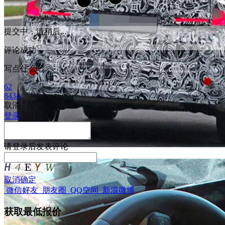
提交中，请稍后...
评论成功
写点什么吧
62
8434
取消
登录
请
登录
后发表评论
取消
确定
微信好友
朋友圈
QQ空间
新浪微博
获取最低报价