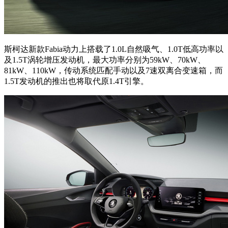
斯柯达新款Fabia动力上搭载了1.0L自然吸气、1.0T低高功率以
及1.5T涡轮增压发动机，最大功率分别为59kW、70kW、
81kW、110kW，传动系统匹配手动以及7速双离合变速箱，而
1.5T发动机的推出也将取代原1.4T引擎。