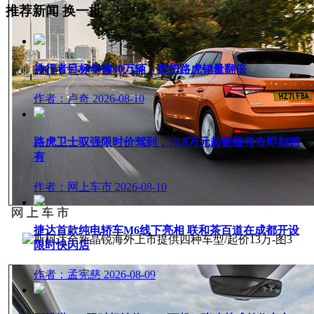
推荐新闻
换一批
神行者目标年销30万辆，要把路虎销量翻倍
作者：卢奇
2026-08-10
路虎卫士驭强限时价驾到，72.8万元起硬核传奇即刻拥
有
作者：网上车市
2026-08-10
捷达首款纯电轿车M6线下亮相 联和茶百道在成都开设
限时快闪店
作者：孟宪慈
2026-08-09