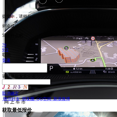
提交中，请稍后...
评论成功
写点什么吧
79
972
取消
登录
请
登录
后发表评论
取消
确定
微信好友
朋友圈
QQ空间
新浪微博
获取最低报价