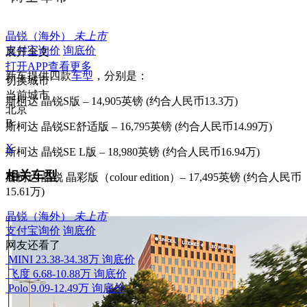
晶锐（海外）
未上市
支付宝询价
询底价
展开全文
打开APP查看更多
新车提供四款
车型
，分别是：
切换城市
当前城市
斯柯达 晶锐S版 – 14,905英镑 (约合人民币13.3万)
北京
B
斯柯达 晶锐SE舒适版 – 16,795英镑 (约合人民币14.99万)
X
斯柯达 晶锐SE L版 – 18,980英镑 (约合人民币16.94万)
相关车型
斯柯达 晶锐 晶彩版（colour edition）– 17,495英镑 (约合人民币
15.61万)
晶锐（海外）
未上市
支付宝询价
询底价
网友还看了
MINI
23.38-34.38万
询底价
飞度
6.68-10.88万
询底价
Polo
9.09-12.49万
询底价