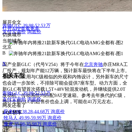
展开全文
奔驰GLC
39.98-52.53万
打开APP查看更多
支付宝询价
询底价
切换城市
当前城市
北京
B
X
国产全新GLC（代号V254）将于今年在
北京奔驰
亦庄MRA工
厂投产，规划年产能12万辆，预计新车最快将在下半年上市。
相关车型
全新GLC采用与C级相似的外观和内饰设计，另外新车的尺寸
也会进一步加长，不排除可能会提供7座车型。动力方面，全
新GLC有望首次搭载1.5T+48V轻混发动机，并继续提供2.0T
奔驰GLC
39.98-52.53万
发动机，传动系统均匹配9AT变速箱。参考去年换代的C级，
支付宝询价
询底价
预计全新GLC的起售价也会上调，可能在41万元左右。
网友还看了
蔚来ES8
38.28-44.68万
询底价
EQE轿车
牧马人
49.99-59.99万
询底价
傲虎
35.98-35.98万
询底价