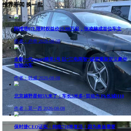
推荐新闻
换一批
阿维塔07L限时权益价21.99万起，张凌赫成首位车主
作者：卢奇
2026-08-08
全新一代smart精灵1号 以“三电两智”破壁重新定义豪华
智能小车
作者：韩威
2026-08-08
北京越野星钽5X来了：车长5米多+双动力 Pk长城H10
作者：莫一西
2026-08-08
保时捷CEO证实：纯电718将复活！因为奥迪需要