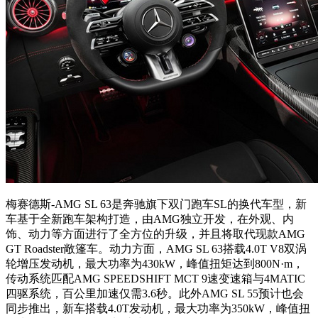
梅赛德斯-AMG SL 63是奔驰旗下双门跑车SL的换代车型，新
车基于全新跑车架构打造，由AMG独立开发，在外观、内
饰、动力等方面进行了全方位的升级，并且将取代现款AMG
GT Roadster敞篷车。动力方面，AMG SL 63搭载4.0T V8双涡
轮增压发动机，最大功率为430kW，峰值扭矩达到800N·m，
传动系统匹配AMG SPEEDSHIFT MCT 9速变速箱与4MATIC
四驱系统，百公里加速仅需3.6秒。此外AMG SL 55预计也会
同步推出，新车搭载4.0T发动机，最大功率为350kW，峰值扭