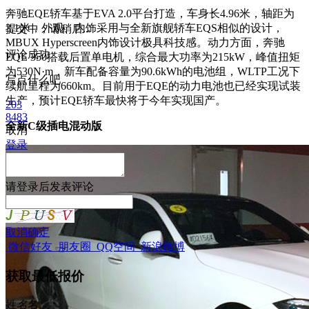
奔驰EQE轿车基于EVA 2.0平台打造，车身长4.96米，轴距为
3.1米，外观、内饰采用与全新旗舰轿车EQS相似的设计，
提交中，请稍后...
MBUX Hyperscreen内饰设计极具科技感。动力方面，奔驰
评论成功
EQE 350搭载后置单电机，综合最大功率为215kW，峰值扭矩
为530N·m，新车配备容量为90.6kWh的电池组，WLTP工况下
写点什么吧
续航里程为660km。目前用于EQE的动力电池也已经实现试装
生产，预计EQE轿车最快将于今年实现国产。
203
8483
全新C级插电混动版
取消
登录
请
登录
后发表评论
取消
确定
微信好友
朋友圈
QQ空间
新浪微博
获取最低报价
姓
名
名