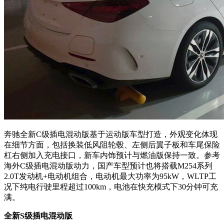
奔驰全新C级插电混动版基于运动版车型打造，外观变化体现
在细节方面，包括换装低风阻轮毂、左侧后翼子板和车尾保险
杠右侧加入充电接口，新车内饰预计与燃油版保持一致。参考
海外C级插电混动版动力
，国产车型预计也将搭载M254系列
2.0T发动机+电动机组合，电动机最大功率为95kW，WLTP工
况下纯电行驶里程超过100km，电池在快充模式下30分钟可充
满。
全新S级插电混动版