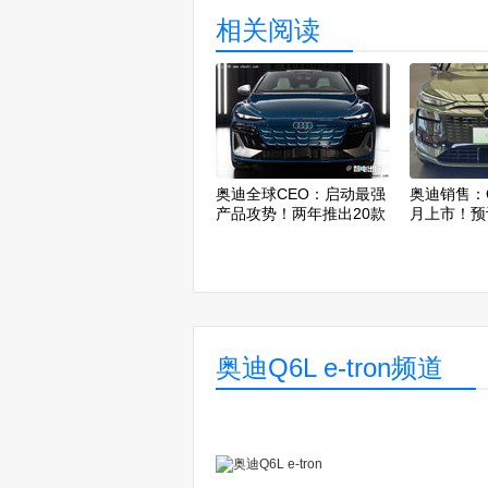
相关阅读
奥迪全球CEO：启动最强
奥迪销售：Q6
产品攻势！两年推出20款
月上市！预
新车
奥迪Q6L e-tron频道