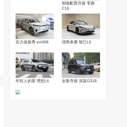
智能配置升级 零跑
C16
实力派新秀 eπ008
强势来袭 智己L6
大众将在华推40款新车！
奥迪全新SUV预告图发
奥迪Q6 e-t
贝瑞德：优化成本，保持
布！确认10月14日全球首
SUV车型！
盈利
发
降
年轻人的菜 理想L6
全新升级 深蓝G318