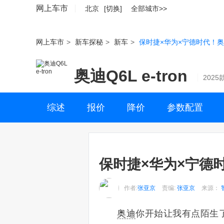
网上车市
北京
[切换]
全部城市>>
网上车市
>
新车探秘
>
新车
>
保时捷×华为×宁德时代！奥迪Q
奥迪Q6L e-tron
2025
综述
报价
降价
参数配置
保时捷×华为×宁德时代
作者:
张亚京
责编:
张亚京
来源：
奥迪
你开始让我有点陌生