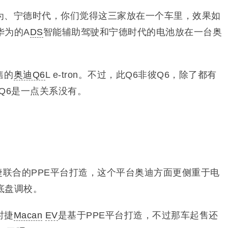
为、宁德时代，你们觉得这三家放在一个车里，效果如
华为的A
DS
智能辅助驾驶和宁德时代的电池放在一台奥
售的
奥迪Q6
L e-tron。
不过，此Q6非彼Q6，除了都有
Q6是一点关系没有。
和保时捷联合的PPE平台打造，这个平台奥迪方面更侧重于电
底盘调校。
时捷
Macan
EV
是基于PPE平台打造，不过那车起售还