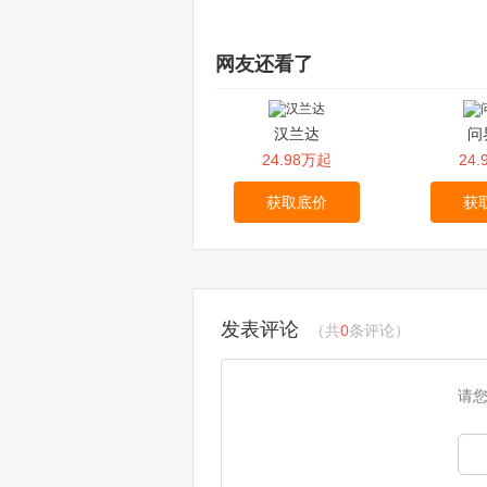
网友还看了
汉兰达
问
24.98万起
24
获取底价
获
发表评论
（共
0
条评论）
请