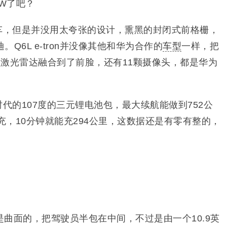
个W了吧？
台电动车，但是并没用太夸张的设计，熏黑的封闭式前格栅，
Q6L e-tron并没像其他和华为合作的
车型
一样，把
颗激光雷达融合到了前脸，还有11颗摄像头，都是华为
宁德时代的107度的三元锂电池包，最大续航能做到752公
快充，10分钟就能充294公里，这数据还是有零有整的，
曲面的，把驾驶员半包在中间，不过是由一个10.9英