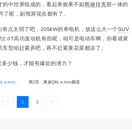
英寸的中控屏组成的，看起来效果不如
凯迪拉克
那一体的
开窍了呢，副驾屏现在都有了。
有点太弱了吧，205kW的单电机，放这么大一个
SUV
2.0T高功发动机有劲呢，咱可是电动车啊，你看谁家
机车型咱赶紧弄吧，再不赶紧黄花菜都凉了。
ron卖多少钱，才能有爆款的潜力？
n要打翻身仗？
第2页
:
奥迪Q6L e-tron频道
<
1
2
>