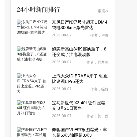
24小时新闻排行
更多>
东风日产NX7尺寸超宋L DM-i
纯电300km+激光雷达
2026-08-07
作者：卢奇
魏牌新高山8和9都换脸了，8
还变成了油电混动版
2026-08-07
作者：师梦琼
上汽大众ID.ERA 5X来了 轴距
比途观L Pro还大
2026-08-07
作者：徐辉
宝马新世代iX3 40L证件照曝
光 8月21日预售
2026-08-07
作者：莫一西
奔驰国产VLE申报图曝光：车
长超5米3轴距超3米3