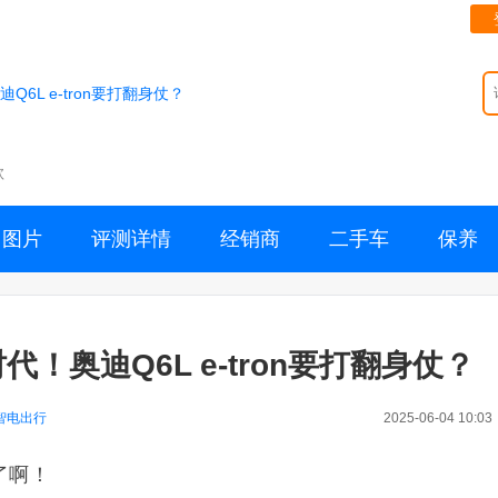
6L e-tron要打翻身仗？
款
图片
评测详情
经销商
二手车
保养
！奥迪Q6L e-tron要打翻身仗？
智电出行
2025-06-04 10:03
了啊！