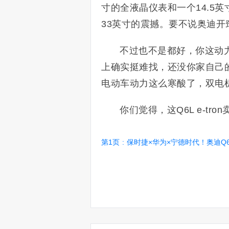
寸的全液晶仪表和一个14.5
33英寸的震撼。要不说奥迪
不过也不是都好，你这动力
上确实挺难找，还没你家自己的
电动车动力这么寒酸了，双电
你们觉得，这Q6L e-t
第1页
:
保时捷×华为×宁德时代！奥迪Q6L e-tro