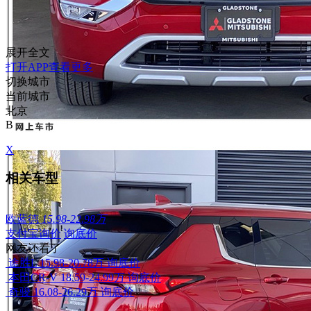
展开全文
打开APP查看更多
切换城市
当前城市
北京
B
X
相关车型
欧蓝德
15.98-22.98万
支付宝询价
询底价
网友还看了
途胜L
15.98-20.78万
询底价
本田CR-V
18.59-24.99万
询底价
奇骏
16.08-26.29万
询底价