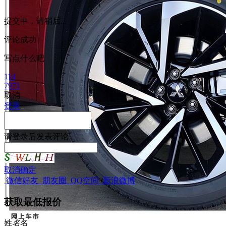
提交中，请稍后...
评论成功
写点什么吧
114
7971
取消
登录
请
登录
后发表评论
取消
确定
微信好友
朋友圈
QQ空间
新浪微博
获取最低报价
姓
名
名