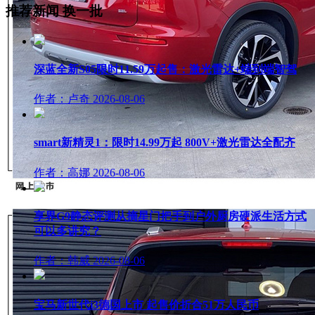
推荐新闻
换一批
深蓝全新S05限时11.59万起售：激光雷达+端到端智驾
作者：卢奇
2026-08-06
smart新精灵1：限时14.99万起 800V+激光雷达全配齐
作者：高娜
2026-08-06
享界G9静态评测从摘星门把手到户外厨房硬派生活方式
可以多讲究？
作者：韩威
2026-08-06
宝马新世代i3德国上市 起售价折合51万人民币