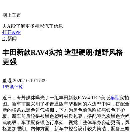
网上车市
去APP了解更多精彩汽车信息
打开APP
<
新闻
丰田新款RAV4实拍 造型硬朗/越野风格
更强
董琨
2020-10-19 17:09
185条评论
近日，海外媒体曝光了一组丰田新款RAV4 TRD美版
车型
实拍
图。新车前脸采用了和普通版车型相同的六边型中网，搭配全
新的横条式黑色进气格栅，下方为黑色前保险杠与银色下护
板。新车前后轮拱被黑色塑料材质包裹，搭配哑光炭黑色六幅
式轮毂，车顶配备银色行李架，视觉上整体车身姿态更高，风
格更加硬朗。内饰方面，新车中控台设计较为简洁，配备三幅