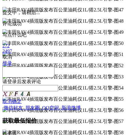
提交中，请稍后...
评论成功
写点什么吧
272
2497
取消
登录
请
登录
后发表评论
取消
确定
微信好友
朋友圈
QQ空间
新浪微博
获取最低报价
姓
名
名