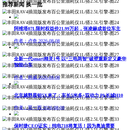
推荐新闻
换一批
阿维塔07L限时权益价21.99万起，张凌赫成首位车主
作者：卢奇
2026-08-08
全新一代smart精灵1号 以“三电两智”破壁重新定义豪华
智能小车
作者：韩威
2026-08-08
北京越野星钽5X来了：车长5米多+双动力 Pk长城H10
作者：莫一西
2026-08-08
保时捷CEO证实：纯电718将复活！因为奥迪需要