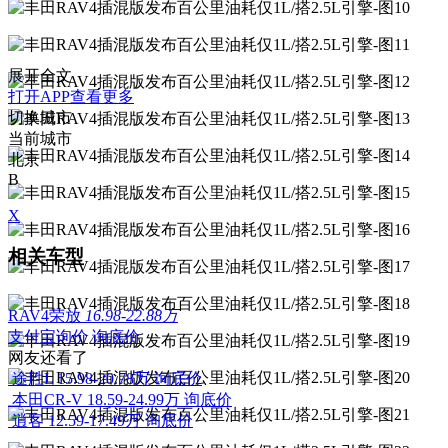
展开全文
打开APP查看更多
切换城市
当前城市
北京
B
X
相关车型
RAV4荣放
16.98-22.88万
支付宝询价
询底价
网友还看了
途胜L
15.98-20.78万
询底价
本田CR-V
18.59-24.99万
询底价
逍客
12.59-17.49万
询底价