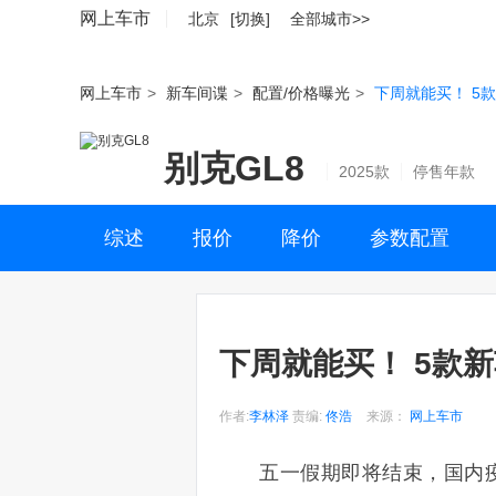
网上车市
北京
[切换]
全部城市>>
网上车市
>
新车间谍
>
配置/价格曝光
>
下周就能买！ 5
别克GL8
2025款
停售年款
综述
报价
降价
参数配置
下周就能买！ 5款新
作者:
李林泽
责编:
佟浩
来源：
网上车市
五一假期即将结束，国内