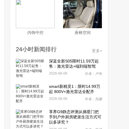
内饰中控
座椅空间
24小时新闻排行
更多>
深蓝全新S05限时11.59万起
售：激光雷达+端到端智驾
2026-08-06
作者：卢奇
smart新精灵1：限时14.99万
起 800V+激光雷达全配齐
2026-08-06
作者：高娜
享界G9静态评测从摘星门把
手到户外厨房硬派生活方式可
以多讲究？