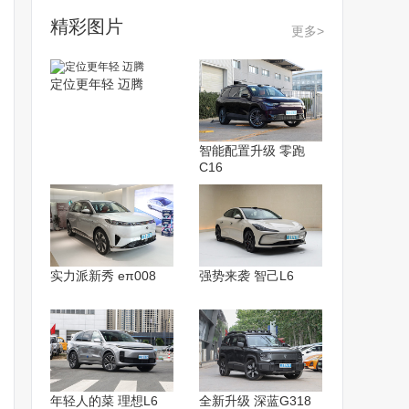
精彩图片
更多>
定位更年轻 迈腾
智能配置升级 零跑
C16
实力派新秀 eπ008
强势来袭 智己L6
年轻人的菜 理想L6
全新升级 深蓝G318