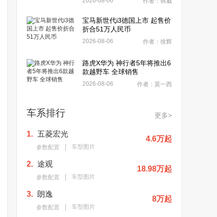
2026-08-06
作者：韩威
宝马新世代i3德国上市 起售价
折合51万人民币
2026-08-06
作者：徐辉
路虎X华为 神行者5年将推出6
款越野车 全球销售
2026-08-06
作者：莫一西
车系排行
更多>
1.
五菱宏光
4.6万起
车型图片
参数配置
2.
途观
18.98万起
车型图片
参数配置
3.
朗逸
8万起
车型图片
参数配置