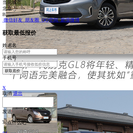
当前城市
北京
B
微信好友
朋友圈
QQ空间
新浪微博
获取最低报价
姓
名
名
手机号
获取底价
X
取消
退出
发送
写点什么吧