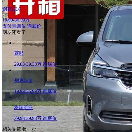
别克GL8
19.99-36.99万
支付宝询价
询底价
网友还看了
赛那
29.88-39.38万
询底价
别克GL8
19.99-36.99万
询底价
格瑞维亚
29.98-39.98万
询底价
相关文章
换一批