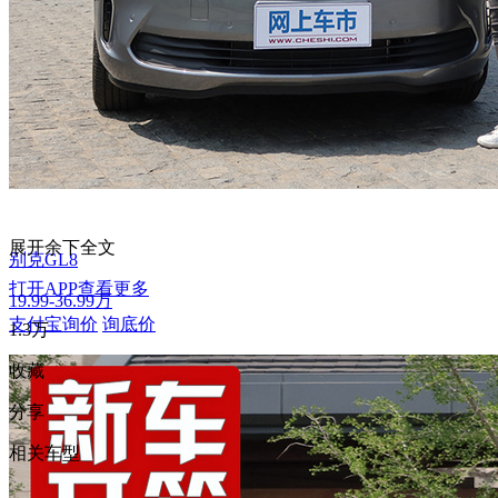
展开余下全文
别克GL8
打开APP查看更多
19.99-36.99万
支付宝询价
询底价
1.3万
收藏
分享
相关车型